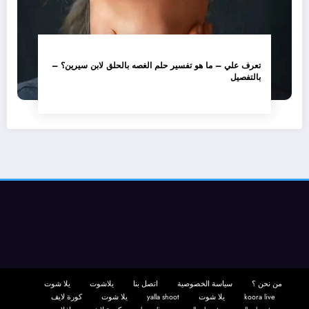
تعرف علي – ما هو تفسير حلم الغصه بالحلق لابن سيرين؟ –
بالتفصيل
من نحن ؟
سياسة الخصوصية
اتصل بنا
يلاشوت
يلا شوت
koora live
يلا شوت
yalla shoot
يلا شوت
كورة لايف