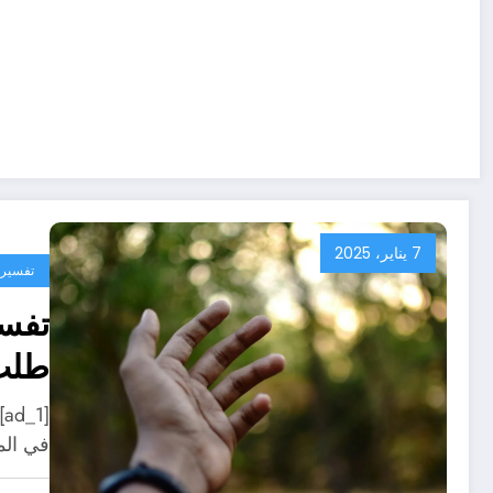
7 يناير، 2025
تفسير ا
تفسي
طلب
[
في الم