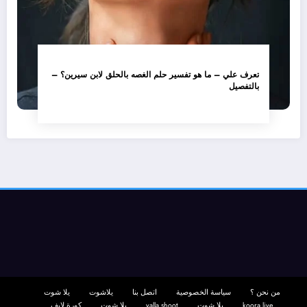
تعرف علي – ما هو تفسير حلم الغصه بالحلق لابن سيرين؟ –
بالتفصيل
من نحن ؟
سياسة الخصوصية
اتصل بنا
يلاشوت
يلا شوت
koora live
يلا شوت
yalla shoot
يلا شوت
كورة لايف