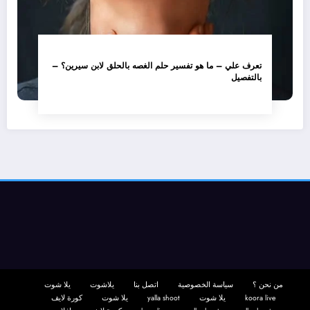
تعرف علي – ما هو تفسير حلم الغصه بالحلق لابن سيرين؟ –
بالتفصيل
من نحن ؟
سياسة الخصوصية
اتصل بنا
يلاشوت
يلا شوت
koora live
يلا شوت
yalla shoot
يلا شوت
كورة لايف