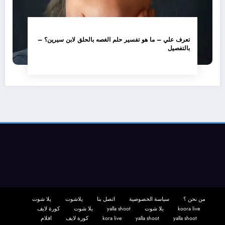
تعرف علي – ما هو تفسير حلم الغصه بالحلق لابن سيرين؟ –
بالتفصيل
من نحن ؟
سياسة الخصوصية
اتصل بنا
يلاشوت
يلا شوت
koora live
يلا شوت
yalla shoot
يلا شوت
كورة لايف
yalla shoot
yalla shoot
kora live
كورة لايف
افلام