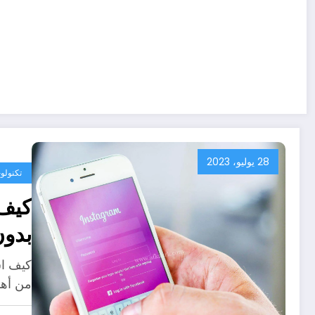
28 يوليو، 2023
تكنولوج
كيف
بدون
كيف ا
من أهم