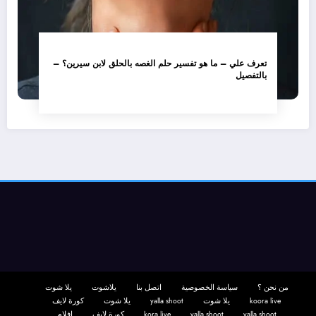
تعرف علي – ما هو تفسير حلم الغصه بالحلق لابن سيرين؟ –
بالتفصيل
من نحن ؟
سياسة الخصوصية
اتصل بنا
يلاشوت
يلا شوت
koora live
يلا شوت
yalla shoot
يلا شوت
كورة لايف
yalla shoot
yalla shoot
kora live
كورة لايف
افلام