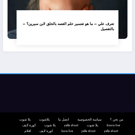
تعرف علي – ما هو تفسير حلم الغصه بالحلق لابن سيرين؟ –
بالتفصيل
من نحن ؟
سياسة الخصوصية
اتصل بنا
يلاشوت
يلا شوت
koora live
يلا شوت
yalla shoot
يلا شوت
كورة لايف
yalla shoot
yalla shoot
kora live
كورة لايف
افلام