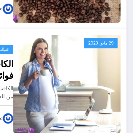
ed
29 مايو، 2023
الصِحَّ
الكا
فوائ
الكافي
من الج
ed