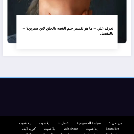
تعرف علي – ما هو تفسير حلم الغصه بالحلق لابن سيرين؟ –
بالتفصيل
من نحن ؟
سياسة الخصوصية
اتصل بنا
يلاشوت
يلا شوت
koora live
يلا شوت
yalla shoot
يلا شوت
كورة لايف