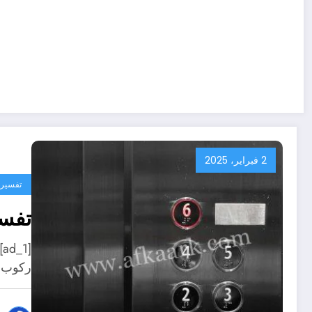
2 فبراير، 2025
تفسير ا
تفسي
[
ركوب ا