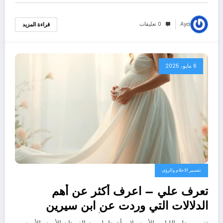
Aya
0 تعليقات
قراءة المزيد
6 مايو، 2025
تفسير الاحلام والرؤى
تعرف علي – اعرف أكثر عن أهم
الدلالات التي وردت عن ابن سيرين
لتفسير حلم الفستان الأبيض للحامل –