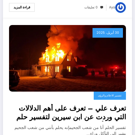
Aya
0 تعليقات
قراءة المزيد
30 أبريل، 2025
تفسير الاحلام والرؤى
تعرف علي – تعرف على أهم الدلالات
التي وردت عن ابن سيرين لتفسير حلم
اني من أهل النار – بالتفصيل
تفسير الحلم أنا من شعب الجحيمإنه يحلم بأنني من شعب الجحيم
يشير إلى التآكل وراء…