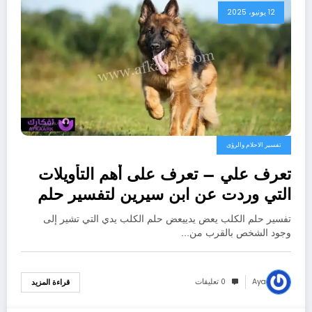
12 يونيو، 2025
تفسير الاحلام والرؤى
تعرف علي – تعرف على أهم التأويلات
التي وردت عن ابن سيرين لتفسير حلم
الكلب يعض يدي – بالتفصيل
تفسير حلم الكلب يعض يدييعض حلم الكلب يدي التي تشير إلى
وجود الشخص بالقرب من…
Aya
0 تعليقات
قراءة المزيد