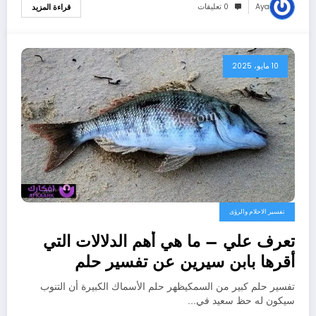
Aya
0 تعليقات
قراءة المزيد
10 مايو، 2025
تفسير الاحلام والرؤى
تعرف علي – ما هي أهم الدلالات التي
أقرها بابن سيرين عن تفسير حلم
السمكه الكبيره؟ – بالتفصيل
تفسير حلم كبير من السمكيظهر حلم الأسماك الكبيرة أن التنوب
سيكون له حظ سعيد في…