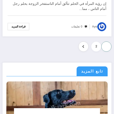
الزوجة في المنام متبرجة أمام الناس –
إن رؤية المرأة في الحلم تتألق أمام الناستفخر الزوجة بحلم رجل
بالتفصيل
أمام الناس ، مما…
Aya
0 تعليقات
قراءة المزيد
تعدد
2
1
صفحات
المقالات
تابع المزيد