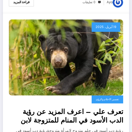
Aya
0 تعليقات
قراءة المزيد
19 أبريل، 2025
تفسير الاحلام والرؤى
تعرف علي – اعرف المزيد عن رؤية
الدب الأسود في المنام للمتزوجة لابن
سيرين – بالتفصيل
رؤية دب أسود في حلم متزوج لامرأة متزوجةرؤية دب أسود في