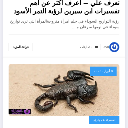
تعرف علي – اعرف أكثر عن أهم
تفسيرات ابن سيرين لرؤية التمر الأسود
في المنام للمتزوجة – بالتفصيل
رؤية التواريخ السوداء في حلم امرأة متزوجةالمرأة التي ترى تواريخ
سوداء في نومها سرعان ما…
Aya
0 تعليقات
قراءة المزيد
8 أبريل، 2025
تفسير الاحلام والرؤى