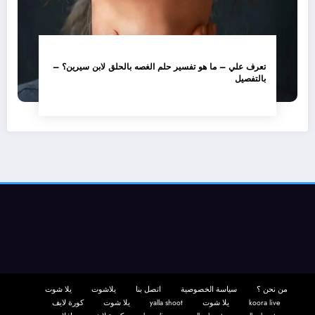
تعرف علي – ما هو تفسير حلم الغصه بالحلق لابن سيرين؟ –
بالتفصيل
من نحن ؟
سياسة الخصوصية
اتصل بنا
يلاشوت
يلا شوت
koora live
يلا شوت
yalla shoot
يلا شوت
كورة لايف