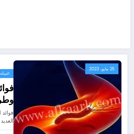
25 مايو، 2023
الصِحَّ
فوائ
وطري
فوائد 
العديد