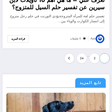
تعرف علي – ما هي أهم 10 تأويلات لابن
سيرين عن تفسير حلم السيل للمتزوج؟
– بالتفصيل
تفسير حلم لفة للمرأة المتزوجةيؤدي التورنت في حلم رجل متزوج
إلى انتشار الكوارث والوباء بين…
Aya
0 تعليقات
قراءة المزيد
تعدد
…
24
2
1
صفحات
المقالات
تابع المزيد