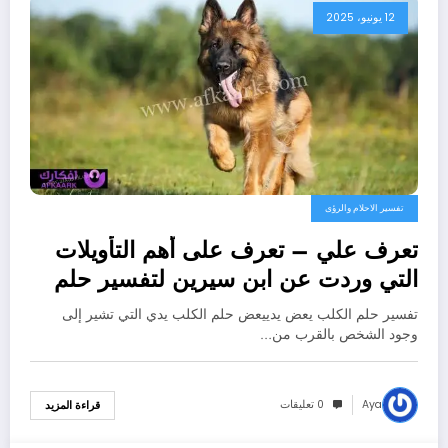
12 يونيو، 2025
تفسير الاحلام والرؤى
تعرف علي – تعرف على أهم التأويلات
التي وردت عن ابن سيرين لتفسير حلم
الكلب يعض يدي – بالتفصيل
تفسير حلم الكلب يعض يدييعض حلم الكلب يدي التي تشير إلى
وجود الشخص بالقرب من…
Aya
0 تعليقات
قراءة المزيد