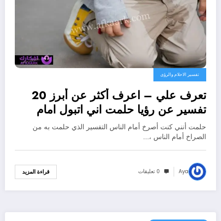
تفسير الاحلام والرؤى
تعرف علي – اعرف أكثر عن أبرز 20
تفسير عن رؤيا حلمت اني اتبول امام
الناس لابن سيرين – بالتفصيل
حلمت أنني كنت أصرخ أمام الناس التفسير الذي حلمت به من
الصراخ أمام الناس ،…
Aya
0 تعليقات
قراءة المزيد