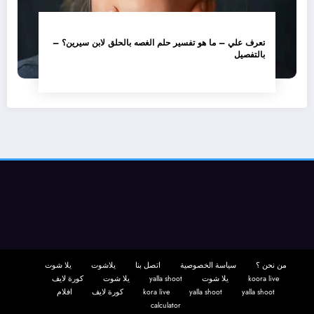
تعرف علي – ما هو تفسير حلم الغصه بالحلق لابن سيرين؟ –
بالتفصيل
من نحن ؟
سياسة الخصوصية
اتصل بنا
يلاشوت
يلا شوت
koora live
يلا شوت
yalla shoot
يلا شوت
كورة لايف
yalla shoot
yalla shoot
kora live
كورة لايف
افلام
calculator