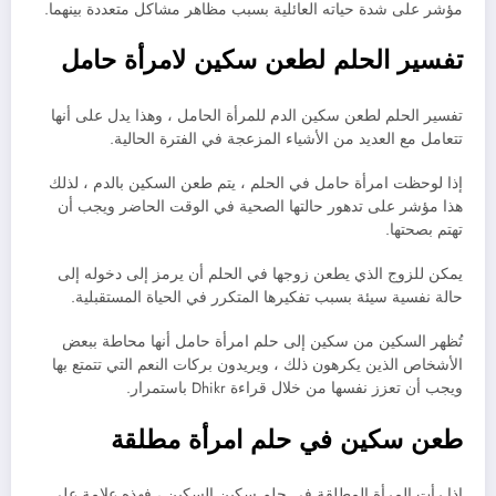
مؤشر على شدة حياته العائلية بسبب مظاهر مشاكل متعددة بينهما.
تفسير الحلم لطعن سكين لامرأة حامل
تفسير الحلم لطعن سكين الدم للمرأة الحامل ، وهذا يدل على أنها
تتعامل مع العديد من الأشياء المزعجة في الفترة الحالية.
إذا لوحظت امرأة حامل في الحلم ، يتم طعن السكين بالدم ، لذلك
هذا مؤشر على تدهور حالتها الصحية في الوقت الحاضر ويجب أن
تهتم بصحتها.
يمكن للزوج الذي يطعن زوجها في الحلم أن يرمز إلى دخوله إلى
حالة نفسية سيئة بسبب تفكيرها المتكرر في الحياة المستقبلية.
تُظهر السكين من سكين إلى حلم امرأة حامل أنها محاطة ببعض
الأشخاص الذين يكرهون ذلك ، ويريدون بركات النعم التي تتمتع بها
ويجب أن تعزز نفسها من خلال قراءة Dhikr باستمرار.
طعن سكين في حلم امرأة مطلقة
إذا رأت المرأة المطلقة في حلم سكين السكين ، فهذه علامة على