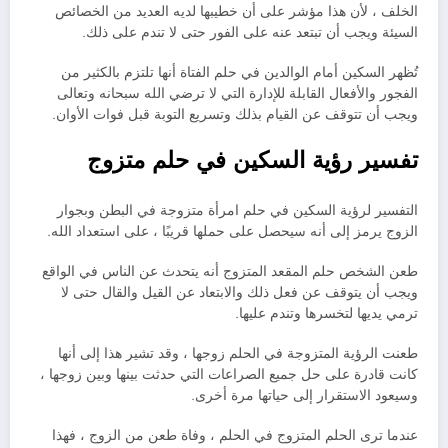
الخلف ، لأن هذا مؤشر على أن خطيبها لديه العديد من الخصائص
السيئة ويجب أن تبتعد عنه على الفور حتى لا تندم على ذلك.
تُظهر السكين أمام الوالدين في حلم الفتاة أنها تلتزم بالكثير من
الفجور والأفعال القابلة للإدارة التي لا ترضي الله سبحانه وتعالى
ويجب أن تتوقف عن القيام بذلك وتسريع التوبة قبل فوات الأوان.
تفسير رؤية السكين في حلم متزوج
التفسير لرؤية السكين في حلم امرأة متزوجة في البطن وبجوار
الزوج يرمز إلى أنه سيحصل على حملها قريبًا ، على استعداد الله.
طعن الشخص حلم المقعد المتزوج أنه يتحدث عن الناس في الواقع
ويجب أن يتوقف عن فعل ذلك والابتعاد عن القيل والقال حتى لا
ترمي يديها لتخسرها وتندم عليها.
طعنت الرؤية المتزوجة في الحلم زوجها ، وقد تشير هذا إلى أنها
كانت قادرة على حل جميع الصراعات التي حدثت بينها وبين زوجها ،
وسيعود الاستقرار إلى حياتها مرة أخرى.
عندما ترى الحلم المتزوج في الحلم ، وفاة طعن من الزوج ، فهذا