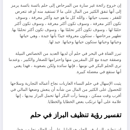
إن خروج رائحة غير سارة من المرحاض إلى حلم بائسة بائسة يرمز
إلى أنها تنفق الكثير من المال على ما لا تستفيد منه أو قد تتعرض
للفقر ، بسبب حياتها ، والله كل ما هو جيد وأكثر معرفة ، وسوف
تكون أكثر معرفة ، وسوف تكون أكثر معرفة ، وسوف تكون أكثر
حلمًا لها ، وسوف تكون أكثر تحلمًا بها ، وسوف تكون أكثر تحلمًا بها.
تطهير مرحاضها ، ستكون معروفة جيدًا بأنها جيدة ، وهي حياتها
وحياتها وحياتها ستكون حياتها وحياتها. جيد لها.
تبرز الفتاة في البحر في حلم أن لديها العديد من الخصائص النبيلة
وصفقة جيدة مع كل المقربين منها واحترامها للصغار والكبير ، وعندما
ترى الحلم البكر في نومها ، فإنها سائدة ولكن بصعوبة ، فهذا يعني
أنها ستقع في معضلة كبيرة.
يثبت الإسهال في حلم النساء العازبات نجاح أعماله التجارية وسلاحها
للحصول على الكثير من المال من شأنه أن ينعش وضعها المالي في
أقرب وقت ممكن ، وبينما رأت البكر أنها تحمل البراز بيديها ، إنها
علامة على أنها ترتكب بعض الخطايا والخطايا.
تفسير رؤية تنظيف البراز في حلم
إن تنظيف البراز في الحلم هو الدليل على أن الحالم نجا من خطر