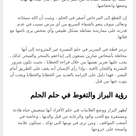
وضعها وانخفاضها.
إن القطع إلى المرحاض أصفر في الحلم ، ويثبت أن الله سبحانه
وتعالى سوف ينعم بالشفاء السريع من أي مرض تسبب في عدم
قدرته على ممارسة نشاطه بشكل طبيعي وأي شخص يرى نائمها مع
فئاتها.
ترمز قطة في السرير في حلم البصيرة غير المتزوجة إلى أنها
محاطة بأشخاص ضارين يسعون إلى إيذاءهم بالسحر والسحر. لذلك ،
يجب عليها تعزيز نفسها من خلال قراءة الخطايا ، بحيث تكون شرور
البشرية واللجان كافية ، وإذا رأى الإنسان أنه يقف على الطريق أمام
البشر ، فهذا دليل على التزامه بالعديد من الخطايا والخطايا ويجب أن
يتوب عنها من قبل.
رؤية البراز والتغوط في حلم الحلم
تُظهر البراز ووضع العلامات في حلم الأفراد أنها ستعيش حياة هادئة
ومستقرة مع الحب والود والرعاية من قبل والديها ، وخاصة في
أصعب المواقف ، ومن ترى في نومها التي تؤكد ، ستكون علامة
واضحة على خروجها.