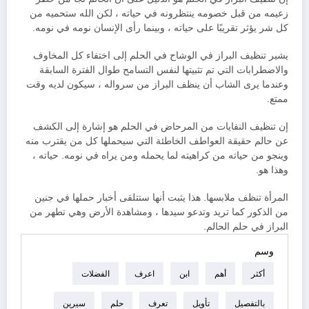
زعيمه من قبل خصومه ينتظرونه في حياته ، لكن الله ستحميه من
كل شر يؤثر تقريبًا على حياته ، وبينما رأى الإنسان نومه في نومه.
يشير تنظيف البراز في الوشاح في الحلم إلى اختفاء كل المخاوف
والاضطرابات التي تم تثبيتها لنفس التسامح طوال الفترة السابقة
وعندما يرى الشاب أن ينظف البراز من سرواله ، سيكون لديه وقت
ممتع.
إن تنظيف النفايات من المرحاض في الحلم هو إشارة إلى الكشف
عن حالم حقيقة العواطف الخاطئة التي سيحملها كل من يقترب منه
وينجو من حياته من كراهيته لما يحمله ومن يراه في نومه. حياته ،
وهذا هو.
المرأة تنظف ملابسها. هذا يثبت أنها ستتلقى أخبار حملها في جنين
من الذكور كما تريد وتدعو سيدها ، ومشاهدة الأرض وهي تطهر من
البراز في حلم الحالم.
وسم
أكثر
أهم
ابن
اعرف
الفضلات
بالتفصيل
تأويل
تعرف
حلم
سيرين