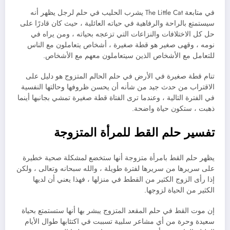
في متابعة The Little Cat يشرب الحليب في حلم لرجل يظهر أنه
سيستمتع بالراحة والرفاهية في حياته العائلية ، حيث كان قادرًا على
حل كل الاختلافات والنزاعات التي تزعجه بحياته ، ومن يراه في
نومه ، وقهى صغير هو قطة صغيرة ، أشخاص يتعاملون مع الناس
للتعامل مع الأشخاص الذين سيتعاملون معهم مع الأشخاص.
تنام قطة صغيرة في الأرض في حلم الحالم المتزوج هو دليل على
الاقتراب من حدث جيد من شأنه أن يحسن ظروفها وحالتها النفسية
في الفترة التالية ، وعندما ترى الفتاة قطة صغيرة تمشي بجانبها أينما
ذهبت ، ستكون حياة واضحة.
تفسير حلم القط للمرأة المتزوجة
يظهر حلم القط بامرأة متزوجة أنها ستخضع لمشكلة صحية خطيرة
على سريرها من سريرها لفترة طويلة ، والله سبحانه وتعالى ، ولكن
إذا رأى الزوج الكثير من القطط في منزلها ، فهذا يعني أن لديها
الكثير من الحياة لزوجها.
إن موت القط في حلم المقعد المتزوج يبشر بها أنها ستستمتع بحياة
سعيدة وحرة من أي مشاعر سلبية تسببت في اكتئابها طوال الأيام