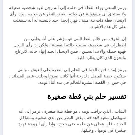
يرمز السعي وراء القطة في حلمه إلى أنه رجل لديه شخصية ضعيفة
ولا يستحق أي مسؤولية عن حياته ، بغض النظر عن حجمه ، وإذا رأى
الإنسان قطة ذات نية ميتة ، فهي إنجيل جيد بالنسبة له أنه سيتغلب
على كل هذه الأشياء.
إن الخوف من حالم القط البني هو مؤشر على أنه يعاني من
اضطراب في شخصيته بسبب حالته النفسية ، ولكن إذا رأى الرجل
قهوة جميلة وآلاف السنين ، فمن الإنجيل الجيد إنهاء حالة الانزعاج
والحزن الذي كان يطارد قلبه.
يرمز إمداد قهوة القط في الحلم إلى القدرة على العيش ، والتي
ستكون حصة المصل ، لدرجة أنها كانت صبورًا وجلبت عصر الشدائد ،
في حين أن القطة المثيرة للحالم في يده أثناء نومه.
تفسير حلم بني قطة صغيرة
الشاب ، الذي يراقب نومه ، هو قطة بنية صغيرة ، ترمز إلى أنه
سيواصل سعيه لأهدافه ، بغض النظر عن مدى صعوبة ومشاكل
الحياة ، فلن يتخلى عن حلمه حتى ينجح ، وإذا رأى الزوجة قهوة
صغيرة في نومها ، وخلقها.