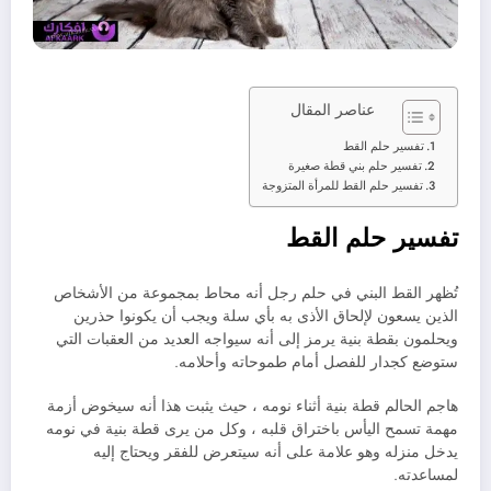
عناصر المقال
تفسير حلم القط
تفسير حلم بني قطة صغيرة
تفسير حلم القط للمرأة المتزوجة
تفسير حلم القط
تُظهر القط البني في حلم رجل أنه محاط بمجموعة من الأشخاص
الذين يسعون لإلحاق الأذى به بأي سلة ويجب أن يكونوا حذرين
ويحلمون بقطة بنية يرمز إلى أنه سيواجه العديد من العقبات التي
ستوضع كجدار للفصل أمام طموحاته وأحلامه.
هاجم الحالم قطة بنية أثناء نومه ، حيث يثبت هذا أنه سيخوض أزمة
مهمة تسمح اليأس باختراق قلبه ، وكل من يرى قطة بنية في نومه
يدخل منزله وهو علامة على أنه سيتعرض للفقر ويحتاج إليه
لمساعدته.