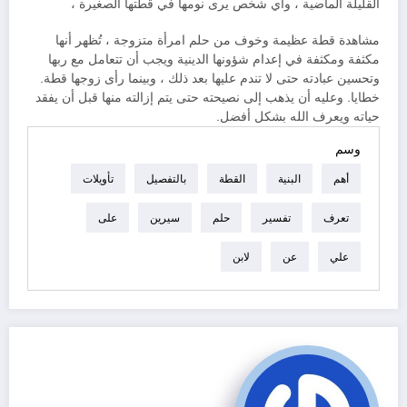
القليلة الماضية ، وأي شخص يرى نومها في قطتها الصغيرة ،
مشاهدة قطة عظيمة وخوف من حلم امرأة متزوجة ، تُظهر أنها
مكثفة ومكثفة في إعدام شؤونها الدينية ويجب أن تتعامل مع ربها
وتحسين عبادته حتى لا تندم عليها بعد ذلك ، وبينما رأى زوجها قطة.
خطايا. وعليه أن يذهب إلى نصيحته حتى يتم إزالته منها قبل أن يفقد
حياته ويعرف الله بشكل أفضل.
وسم
أهم
البنية
القطة
بالتفصيل
تأويلات
تعرف
تفسير
حلم
سيرين
على
علي
عن
لابن