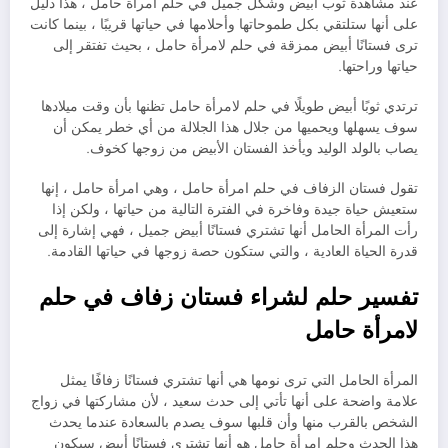
عند مشاهدة ثوب أبيض وشكل جميل في حلم امرأة حامل ، هذا دليل
على أنها ستلتقي بكل طموحاتها وأحلامها في حياتها قريبًا ، بينما كانت
ترى فستانًا أبيض ممزقة في حلم لامرأة حامل ، بحيث تفتقر إلى
حياتها وراحتها.
ترتدي ثوبًا أبيض طويلًا في حلم لامرأة حامل تظنها بأن وقت ميلادها
سوف يسهلها ويحميها من جلال هذا الجلالة من أي خطر يمكن أن
يصاب بالولد الوليد ويأخذ الفستان الأبيض من زوجها كخوف.
تقول فستان الزفاف في حلم امرأة حامل ، وهي امرأة حامل ، إنها
ستعيش حياة جيدة وفاخرة في الفترة التالية من حياتها ، ولكن إذا
رأت المرأة الحامل أنها تشتري فستانًا أبيض جميل ، فهي إشارة إلى
قدرة الحياة العادية ، والتي ستكون حصة زوجها في حياتها القادمة.
تفسير حلم لشراء فستان زفاف في حلم
لامرأة حامل
المرأة الحامل التي ترى نومها هي أنها تشتري فستانًا زفافًا يمثل
علامة واضحة على أنها تأتي إلى حدث سعيد ، لأن مشاركتها في زواج
الشخص بالقرب منها وأن قلبها سوف يصدم بالسعادة عندما يحدث
هذا الحدث وحلم امرأة حامل هو أنها تشتري فستانًا أبيض سيكون