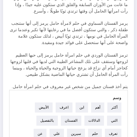
ما عانت من الأوزان السابقة والقلق الذي ستكون عليه جيدًا ، وإذا
رأت امرأتها الحامل أن وقتها ترتدي ثوبًا طويلًا ، وأسرع.
يرمز الفستان السماوي في حلم لامرأة حامل يرمز إلى أنها ستنجب
طفلة ذكر ، والتي ستكون أفضل ما في رعايتها لأنها تكبر وعندما ترى
المرأة الحامل في نومها ، ترتدي ثوبًا أبيض ، لذلك ستكون علامة
واضحة على أنها ستحصل على فوائد جيدة ومفيدة.
ترمز الفستان الوردي في حلم امرأة حامل يرمز إلى حبها العظيم
لزوجها وستقف على تلك المشاعر الطيبة التي لديها في قلبها لزوجها
كحاجز أمام أي نزاع قد يزعج حياتها الزوجية والحياة والحياة ، وبينما
رأت المرأة الحامل أن تشتري حياتها الماضية بشكل طبيعي.
يتم أخذ فستان جميل من شخص غير معروف في حلم امرأة حامل.
وسم
أكثر
أهم
ابن
اعرف
الأبيض
التي
الدلالات
الفستان
بالتفصيل
تعرف
حلم
سيرين
علي
عن