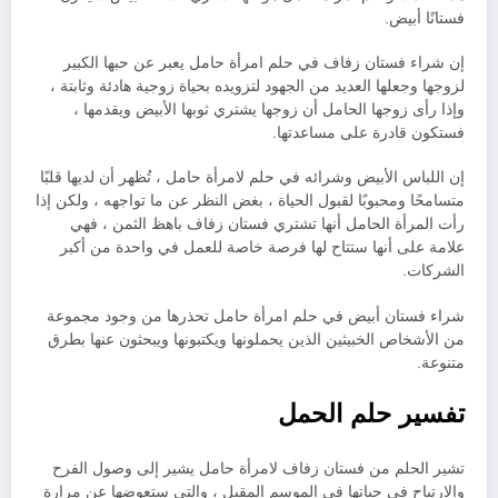
فستانًا أبيض.
إن شراء فستان زفاف في حلم امرأة حامل يعبر عن حبها الكبير
لزوجها وجعلها العديد من الجهود لتزويده بحياة زوجية هادئة وثابتة ،
وإذا رأى زوجها الحامل أن زوجها يشتري ثوبها الأبيض ويقدمها ،
فستكون قادرة على مساعدتها.
إن اللباس الأبيض وشرائه في حلم لامرأة حامل ، تُظهر أن لديها قلبًا
متسامحًا ومحبوبًا لقبول الحياة ، بغض النظر عن ما تواجهه ، ولكن إذا
رأت المرأة الحامل أنها تشتري فستان زفاف باهظ الثمن ، فهي
علامة على أنها ستتاح لها فرصة خاصة للعمل في واحدة من أكبر
الشركات.
شراء فستان أبيض في حلم امرأة حامل تحذرها من وجود مجموعة
من الأشخاص الخبيثين الذين يحملونها ويكتبونها ويبحثون عنها بطرق
متنوعة.
تفسير حلم الحمل
تشير الحلم من فستان زفاف لامرأة حامل يشير إلى وصول الفرح
والارتياح في حياتها في الموسم المقبل ، والتي ستعوضها عن مرارة