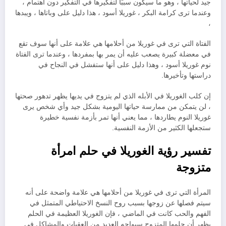
جيد لحياتها ، وهو ما سيكون سببًا لتفكيرها في التفكير دون اهتمام ،
وعندما ترى كرامة البكر ، غوريلا أسود ، هذا دليل على وباتاها ، ويبدها
،
الفتاة التي ترى في غوريلا من أحلامها هي علامة على أنها سوف تقع
في معضلة كبيرة يصعب عليه أن يمر بها بمفردها ، وعندما ترى الفتاة
نوم غوريلا أسود ، وهذا دليل على أنها ستفشل في النجاح في
دراستها وتأخيرها.
إن كلب الغوريلا في الأبله الذي لم يتزوج في يديها يظهر تدهور صحتها
، لن يتمكن من ممارسة حياتها اليومية بشكل جيد وأي شخص يرى
غوريلا النوم يطاردها ، مما يعني أنها تمر بأزمة نفسية خطيرة
ستجعلها الكثير من الأزمة النفسية.
تفسير رؤية الغوريلا في حلم امرأة
متزوجة
المرأة التي ترى في غوريلا من أحلامها هي علامة واضحة على أنه
سيتم فصلها عن زوجها بسبب روح النسخ الاحتياطي المتمثل في
الفهم والحب كانت في الماضي ، فإن الغوريلا العظيمة في الحلم
يظهر أن حلمها المتزوج سيواجه العديد من العقبات والمشاكل في