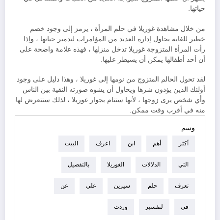
حياتها.
من خلال مشاهدة غوريلا في حلم المرأة ، يرمز إلى وجود خصم
خطير للغاية يحاول إدارة العديد من المؤامرات لتدمير حياتها ، وإذا
رأت المرأة المتزوجة غوريلا تدخل منزلها ، فهذه علامة واضحة على
أن أحد أطفالها يمكن أن يسيطر عليها.
لقد تحول الحالم المتزوج من نومها إلى غوريلا ، وهذا دليل على وجود
أولئك الذين يؤذون شرها ويحاول أن يشوه صورته النقية بين الناس
وأي شخص يرى زوجها ، لأنها ستنام بجوار غوريلا ، لذلك ستتعرض لها
منه في أقرب وقت ممكن.
وسم
أكثر
أهم
ابن
اعرف
البيت
التي
الدلالات
الغوريلا
بالتفصيل
تعرف
حلم
سيرين
علي
عن
في
لتفسير
وردت