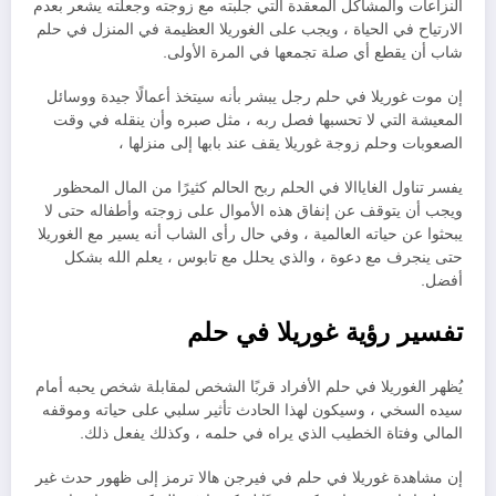
النزاعات والمشاكل المعقدة التي جلبته مع زوجته وجعلته يشعر بعدم
الارتياح في الحياة ، ويجب على الغوريلا العظيمة في المنزل في حلم
شاب أن يقطع أي صلة تجمعها في المرة الأولى.
إن موت غوريلا في حلم رجل يبشر بأنه سيتخذ أعمالًا جيدة ووسائل
المعيشة التي لا تحسبها فصل ربه ، مثل صبره وأن ينقله في وقت
الصعوبات وحلم زوجة غوريلا يقف عند بابها إلى منزلها ،
يفسر تناول الغاياالا في الحلم ربح الحالم كثيرًا من المال المحظور
ويجب أن يتوقف عن إنفاق هذه الأموال على زوجته وأطفاله حتى لا
يبحثوا عن حياته العالمية ، وفي حال رأى الشاب أنه يسير مع الغوريلا
حتى ينجرف مع دعوة ، والذي يحلل مع تابوس ، يعلم الله بشكل
أفضل.
تفسير رؤية غوريلا في حلم
يُظهر الغوريلا في حلم الأفراد قربًا الشخص لمقابلة شخص يحبه أمام
سيده السخي ، وسيكون لهذا الحادث تأثير سلبي على حياته وموقفه
المالي وفتاة الخطيب الذي يراه في حلمه ، وكذلك يفعل ذلك.
إن مشاهدة غوريلا في حلم في فيرجن هالا ترمز إلى ظهور حدث غير