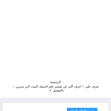
الرئيسية
تعرف علي – اعرف أكثر عن تفسير حلم السمك الميت لابن سيرين –
بالتفصيل
تفسير الاحلام والرؤى