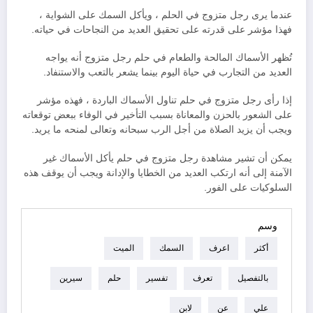
عندما يرى رجل متزوج في الحلم ، ويأكل السمك على الشواية ،
فهذا مؤشر على قدرته على تحقيق العديد من النجاحات في حياته.
تُظهر الأسماك المالحة والطعام في حلم رجل متزوج أنه يواجه
العديد من التجارب في حياة اليوم بينما يشعر بالتعب والاستنفاد.
إذا رأى رجل متزوج في حلم تناول الأسماك الباردة ، فهذه مؤشر
على الشعور بالحزن والمعاناة بسبب التأخير في الوفاء ببعض توقعاته
ويجب أن يزيد الصلاة من أجل الرب سبحانه وتعالى لمنحه ما يريد.
يمكن أن تشير مشاهدة رجل متزوج في حلم يأكل الأسماك غير
الآمنة إلى أنه ارتكب العديد من الخطايا والإدانة ويجب أن يوقف هذه
السلوكيات على الفور.
وسم
أكثر
اعرف
السمك
الميت
بالتفصيل
تعرف
تفسير
حلم
سيرين
علي
عن
لابن