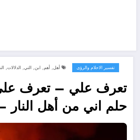
,
,
,
,
,
تفسير الاحلام والرؤى
أهل
أهم
ابن
التي
الدلالات
الن
تعرف علي – تعرف على أ
حلم اني من أهل النار –