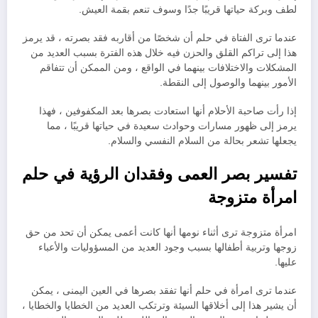
لطف وبركة حياتها قريبًا جدًا وسوف تنعم بقمة العيش.
عندما ترى الفتاة في حلم أن شخصًا من أقاربه فقد بصرته ، قد يرمز
هذا إلى تراكم القلق والحزن فيه خلال هذه الفترة بسبب العديد من
المشكلات والاختلافات بينهما في الواقع ، ومن الممكن أن تتفاقم
الأمور بينهما والوصول إلى النقطة.
إذا رأت صاحبة الأحلام أنها استعادت بصرها بعد المكفوفين ، فهذا
يرمز إلى ظهور مسارات وحوادث سعيدة في حياتها قريبًا ، مما
يجعلها تشعر بحالة من السلام النفسي والسلام.
تفسير بصر العمى وفقدان الرؤية في حلم
امرأة متزوجة
امرأة متزوجة ترى أثناء نومها أنها كانت أعمى يمكن أن تحد من حق
زوجها وتربية أطفالها بسبب وجود العديد من المسؤوليات والأعباء
عليها.
عندما ترى امرأة في حلم أنها تفقد بصرها في العين اليمنى ، يمكن
أن يشير هذا إلى أخلاقها السيئة وترتكب العديد من الخطايا والخطايا ،