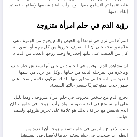
قلبه عندما تم التسامح معها ، وإذا رأت الفتاة شقيقها لإيقافها ، فسيتم
إيقاف دمها.
رؤية الدم في حلم امرأة متزوجة
المرأة التي ترى في نومها أنها الحيض والدم يخرج من الوفرة ، هي
علامة واضحة على أن الله سوف يحررها من كل منهم أو يضيق أنه
كان من الصعب على قلبها إحضارها وحلم زوجها بالعديد من الدماء.
إن مشاهدة الدم الوفيرة في الحلم دليل على أنها ستعيش حياة جيدة
وفاخرة في المرحلة التالية من حياتها ، وكل من يرى في حلمها
العديد من الدماء التي تتدفق منها ، لذلك سيكون علامة واضحة على
ظهور حدث ممتع تقريبًا سيغير حالتها النفسية.
يخرج الدم من شخص معروف في حلم امرأة متزوجة ، وهذا دليل
على أنها ستنجح في قضية طويلة ، وإذا رأت الزوجة في حلمها ، فإن
الدم ينخفض ​​مع خزانة ، لذلك هو علامة على تحرير ظروفها ولطف
حياتها.
يثبت الإحراج والنزيف في حلم بائسة متزوجة أن العديد من
التطورات ستحدث في حياة ستغير حياتها للأفضل في المستقبل