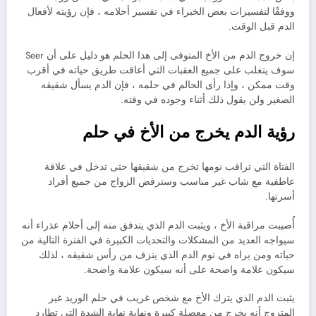
ووفقًا لتفسيرات بعض الخبراء في تفسير أحلامه ، فإن رؤيته لأفعال
الدم قبل الوقت.
إن خروج الدم من الأخ المتوفى إلى هذا الحلم هو دليل على أن Seer
سوف يتغلب على جميع العقبات التي أعاقت طريق حياته في أقرب
وقت ممكن ، وإذا رأى الحالم في حلمه ، فإن الدم يسأل شقيقه
الصغير ولن يقول ذلك أثناء وجوده في وقته.
رؤية الدم يخرج من الأخ في حلم
الفتاة التي تراقب نومها تخرج من شقيقها حتى تدخل في علاقة
عاطفية مع شاب غير مناسب وسترفض الزواج من جميع أفراد
أسرتها.
أُصيبت مراقبة الأخ ، ويثبت الدم الذي يتدفق منه إلى أحلام عذراء أنه
سيواجه العديد من المشكلات والتحديات الكبيرة في الفترة التالية من
حياته ومن يراه في نوم الدم الذي ينزف من رأس شقيقه ، لذلك
سيكون علامة واضحة على أنه سيكون علامة واضحة.
يثبت الدم الذي يترك الأخ مع شخص غريب في حلم الوريد غير
المتزوج أنه يخرج من معضلة كبيرة ونهاية نهاية الشدة التي تطارد