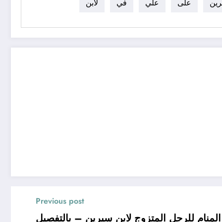
ين
على
علي
في
لابن
Previous post
نام للرجل المتزوج لابن سيرين – بالتفصيل