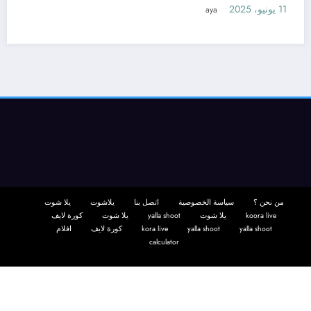
11 يونيو، 2025
aya
سيرين لتفسير حلم
من نحن ؟
سياسة الخصوصية
اتصل بنا
يلاشوت
يلا شوت
koora live
يلا شوت
yalla shoot
يلا شوت
كورة لايف
yalla shoot
yalla shoot
kora live
كورة لايف
افلام
calculator