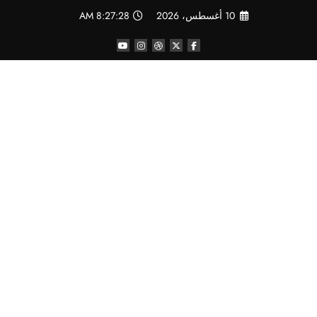
لتجاوز
10 أغسطس، 2026
8:27:29 AM
لى
لمحتوى