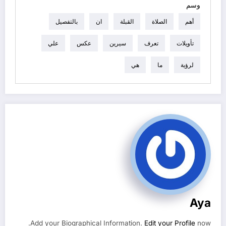
وسم
أهم
الصلاة
القبلة
ان
بالتفصيل
تأويلات
تعرف
سيرين
عكس
علي
لرؤية
ما
هي
Aya
Add your Biographical Information.
Edit your Profile
now.