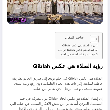
عناصر المقال
رؤية الصلاة هي عكس Qiblah
الصلاة هي عكس Qiblah في حلم
تبحث عن قبلة الصلاة في الحلم
رؤية الصلاة هي عكس Qiblah
الصلاة هي عكس Qiblah في حلم يؤدي إلى طريق الحالم بطريقة
خاطئة لمتابعة إغراءات هذه الحياة العلمانية دون رفع وعيه بمدى
عقوبته لسيده ، وحلم الرجل الذي يعاني من حياته.
إن إنشاء الصلاة هو عكس اتجاه Qiblah دون معرفة في حلم
التسلسل الفردي أنه يعاني من بعض الأفكار السلبية عن حياته التي
ستجعله يخلط وينتثر لفترة طويلة ، وإذا رآه الرجل في الاتجاه