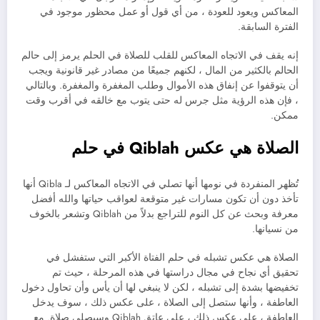
المعاكس ويعود للعودة ، من أي قول أو عمل محظور موجود في
الفترة السابقة.
إنه يقف في الاتجاه المعاكس للقلب للصلاة في الحلم يرمز إلى حالم
الحالم بالكثير من المال ، لكنهم جميعًا من مصادر غير قانونية ويجب
أن يتوقفوا عن إنفاق هذه الأموال وطلب المغفرة والمغفرة. وبالتالي
، فإن هذه الرؤية مثل جرس له حتى يتوب مع خالقه في أقرب وقت
ممكن.
الصلاة هي عكس Qiblah في حلم
تُظهر المنفردة في نومها أنها تصلي في الاتجاه المعاكس لـ Qibla أنها
تأخذ دون أن تكون مسارات غير متوقعة لعواقب حياتها والله أفضل
معرفة وبحث عن كل النوم للتراجع بدلاً من Qiblah وتشعر بالخوف
من نسيانها.
الصلاة هي عكس تشبله في حلم الفتاة الأكبر التي ستفشل في
تحقيق أي نجاح في مجال دراستها في هذه المرحلة ، حيث تم
تخفيضها بشدة إلى تشبله ، لكن لا ينبغي لها أن يأس وأن تحاول دخول
العاطفة ، وأنها ستصل إلى الصلاة ، على عكس ذلك ، سوف يدخل
العاطفة ، على عكس ذلك ، على عاتق Qiblah وسيصلي صلاة. مع