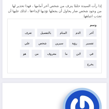
إذا رأت السيدة حلمًا ينزف من شخص آخر أمامها ، فهذا تحذير لها
من وجود شخص ضار يحاول أن يجعلها تؤذيها لإيذاءها ، لذلك عليها أن
تجذب انتباهها.
وسم
آخر
الدم
المنام
بالتفصيل
تعرف
تفسير
رؤية
سيرين
شخص
علي
في
لابن
ما
معروف
من
هو
يخرج