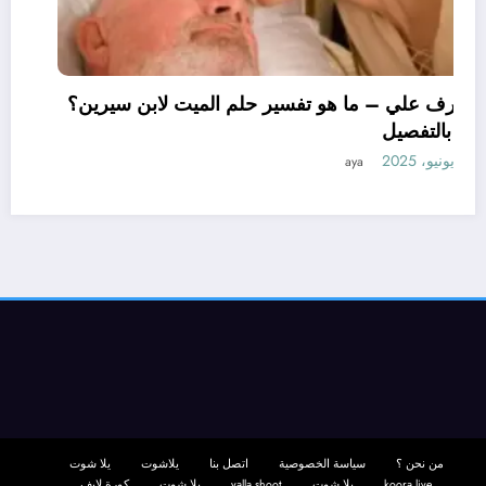
تعرف علي – ما هو تفسير حلم الميت لابن سيرين؟
– بالتفصيل
11 يونيو، 2025
aya
من نحن ؟
سياسة الخصوصية
اتصل بنا
يلاشوت
يلا شوت
koora live
يلا شوت
yalla shoot
يلا شوت
كورة لايف