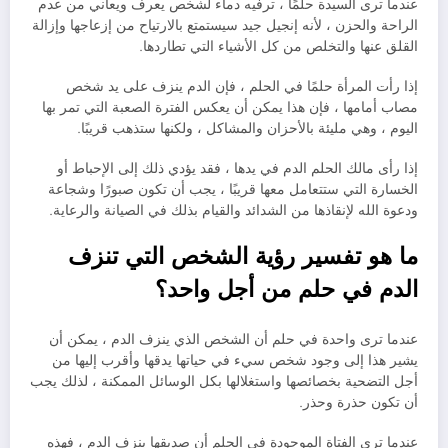
عندما ترى السيدة حلمًا ، ترفيه دماء لشخص يعرف ويعاني من عدم
الراحة والحزن ، لأنه إنجيل جيد سيستمتع بالارتياح من إزعاجها وإزالة
القلق عنها والتخلص من كل الأشياء التي تطاردها.
إذا رأت المرأة حلمًا في الحلم ، فإن الدم ينزف على يد شخص
مصاب أمامها ، فإن هذا يمكن أن يعكس الفترة الصعبة التي تمر بها
اليوم ، وهي مليئة بالأحزان والمشاكل ، ولكنها ستذهب قريبًا.
إذا رأى مالك الحلم الدم في يدها ، فقد يؤدي ذلك إلى الإحباط أو
الخسارة التي ستتعامل معها قريبًا ، يجب أن تكون صبورًا وشجاعة
ودعوة الله لإنقاذها من الشدائد والقيام بذلك في الصيانة والرعاية.
ما هو تفسير رؤية الشخص التي تنزف
الدم في حلم من أجل واحد؟
عندما ترى واحدة في حلم أن الشخص الذي ينزف الدم ، يمكن أن
يشير هذا إلى وجود شخص سيء في حياتها يدقها وأقرب إليها من
أجل التضحية بخصائصها واستغلالها بكل الوسائل الممكنة ، لذلك يجب
أن تكون حذرة وحذر.
عندما ترى الفتاة الموجودة في الحلم أن صديقها ينزف الدم ، فهذه