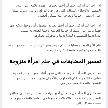
إذا رأت امرأة في حلم أن أخيها يخيرها ، فهذه علامة على التوتر
النفسي والأحكام المتتالية التي هي في الواقع ، والتي ستؤثر سلبًا
على استقرار حياتها ويعرف الله بشكل أفضل.
إذا رأت المرأة في حلم أن أخيها يضايق نفسها وأن زوجها يدافع عنها ،
فهذا يرمز إلى استقرار حياتها العائلية وحبها القوي له بسبب
مساعدتها المستمرة لمساعدتها والوقوف بجوارها.
قام الأخ الميت بمضايقة الحلم ، وقد يعبر عن حاجته للصلاة من أجله
بالرحمة والمغفرة وإعطاء خيرية لروحه.
تفسير المضايقات في حلم امرأة متزوجة
قد تتعرض المرأة المتزوجة ، التي تظهر أثناء نومها ، مضايقة ، وقد
تعاني حاليًا من تراكم المخاوف والأحزان عليها ، مما سيزيد من
الشعور بالضغط وغير معروف.
عندما ترى المرأة في حلم أن أخيها يهاجم ، قد يشير هذا إلى مظاهر
العديد من الاختلافات والاختلافات بينهما في الواقع والعلاقة بينهما قد
تنقطع بشكل دائم.