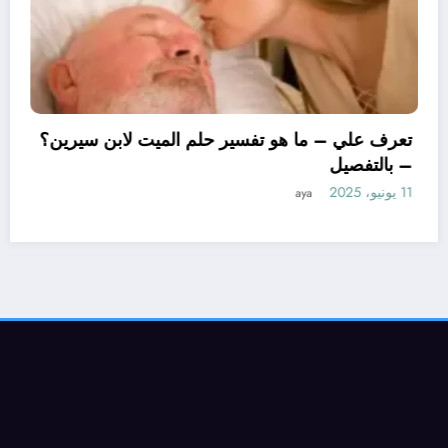
تعرف علي – ما
– بالتفصيل
11 يونيو، 2025
ya
ا هو تأويل ابن سيرين لتفسير حلم
وجة؟ – بالتفصيل
aya