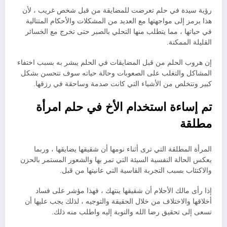
رؤية سيدة في حلم تعرضت للمضايقة من قبل شخص غريب ، لأن
هذا يرمز إلى مواجهتها مع العديد من المشكلات والأحكام المتتالية
في حياتها ، مما يتطلب منها التحلي بالصبر حتى تخرج مع الخسائر
القليلة الممكنة.
إن هروب الحلم من قبل المضايقات في الحلم يبشر به بسبب اختفاء
المشاكل والتغلب على الصعوبات وحالة حياته سوف تتحسن بشكل
كبير وتتخلص من الأشياء التي كانت صدمة وساحقة في رزقها.
تم إساءة استخدام الأخ في حلم امرأة
مطلقة
المرأة المطلقة التي ترى أثناء نومها أن شقيقها يضايقها ، وربما
يعكس الحالة النفسية السيئة التي تمر بها والشعور المستمر بالحزن
والاكتئاب بسبب التجربة القاسية التي عانيتها من قبل.
إذا رأى مالك الأحلام أن شقيقها ينتهك ، فهذا مؤشر على فساد
أخلاقها والاختلاف من خلال الحقيقة والتوجيه ، لذلك يجب عليها أن
تسعى إلى تحقيق رضا الله والتوبة إليه واطلب منه ذلك.