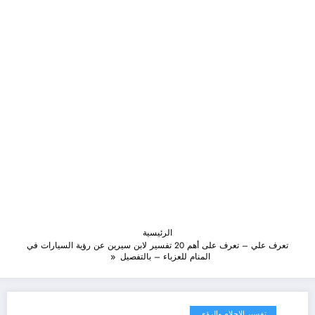
الرئيسية
تعرف علي – تعرف على أهم 20 تفسير لابن سيرين عن رؤية السيارات في
المنام للعزباء – بالتفصيل
تفسير الاحلام والرؤى