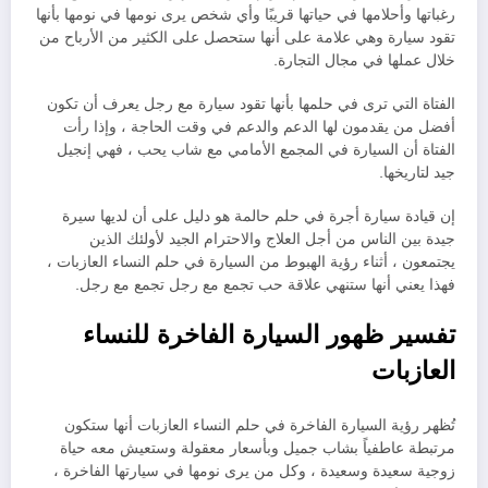
رغباتها وأحلامها في حياتها قريبًا وأي شخص يرى نومها في نومها بأنها
تقود سيارة وهي علامة على أنها ستحصل على الكثير من الأرباح من
خلال عملها في مجال التجارة.
الفتاة التي ترى في حلمها بأنها تقود سيارة مع رجل يعرف أن تكون
أفضل من يقدمون لها الدعم والدعم في وقت الحاجة ، وإذا رأت
الفتاة أن السيارة في المجمع الأمامي مع شاب يحب ، فهي إنجيل
جيد لتاريخها.
إن قيادة سيارة أجرة في حلم حالمة هو دليل على أن لديها سيرة
جيدة بين الناس من أجل العلاج والاحترام الجيد لأولئك الذين
يجتمعون ، أثناء رؤية الهبوط من السيارة في حلم النساء العازبات ،
فهذا يعني أنها ستنهي علاقة حب تجمع مع رجل تجمع مع رجل.
تفسير ظهور السيارة الفاخرة للنساء
العازبات
تُظهر رؤية السيارة الفاخرة في حلم النساء العازبات أنها ستكون
مرتبطة عاطفياً بشاب جميل وبأسعار معقولة وستعيش معه حياة
زوجية سعيدة وسعيدة ، وكل من يرى نومها في سيارتها الفاخرة ،