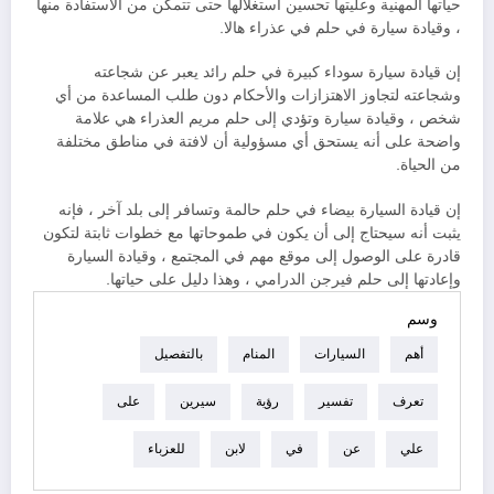
حياتها المهنية وعليتها تحسين استغلالها حتى تتمكن من الاستفادة منها
، وقيادة سيارة في حلم في عذراء هالا.
إن قيادة سيارة سوداء كبيرة في حلم رائد يعبر عن شجاعته
وشجاعته لتجاوز الاهتزازات والأحكام دون طلب المساعدة من أي
شخص ، وقيادة سيارة وتؤدي إلى حلم مريم العذراء هي علامة
واضحة على أنه يستحق أي مسؤولية أن لافتة في مناطق مختلفة
من الحياة.
إن قيادة السيارة بيضاء في حلم حالمة وتسافر إلى بلد آخر ، فإنه
يثبت أنه سيحتاج إلى أن يكون في طموحاتها مع خطوات ثابتة لتكون
قادرة على الوصول إلى موقع مهم في المجتمع ، وقيادة السيارة
وإعادتها إلى حلم فيرجن الدرامي ، وهذا دليل على حياتها.
وسم
أهم
السيارات
المنام
بالتفصيل
تعرف
تفسير
رؤية
سيرين
على
علي
عن
في
لابن
للعزباء