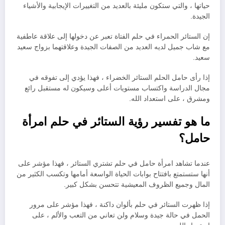
حياتها ، والتي ستكون مليئة بالعديد من التغييرات الإيجابية والأشياء
الجيدة.
إن الستائر الحمراء في حلم الفتاة تعبر عن دخولها إلى علاقة عاطفية
مع شاب جميل لديه العديد من الصفات الجيدة وعلاقتهما بزواج سعيد
سعيد.
إذا رأى حامل الحلم الستائر الخضراء ، فهذا يؤدي إلى تفوقه في
مجال الدراسة واكتساب مستويات أعلى وسيكون له مستقبل رائع
ومشرق ، على استعداد الله.
ما هو تفسير رؤية الستائر في حلم امرأة
حامل؟
عندما تشاهد امرأة حامل في حلم تشتري الستائر ، فهذا مؤشر على
أنها ستستمتع بافتتاح بوابات الحياة الواسعة أمامها وتكسب الكثير من
المال وجميع الظروف المعيشية تتحسن بشكل كبير.
إذا ظهرت الستائر في حلم بألوان داكنة ، فهذا مؤشر على مرور
الحمل في حالة جيدة وسلام ولن تعاني من التعب والألم ، على