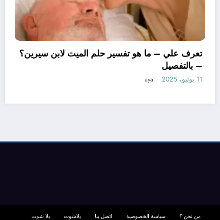
تعرف علي –
– بالتفصيل
11 يونيو، 2025
– ما هو تأويل ابن سيرين لتفسير حلم
لمتزوجة؟ – بالتفصيل
aya