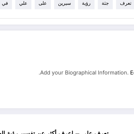
تعرف
جثة
رؤية
سيرين
على
علي
في
Add your Biographical Information.
E
تعرف علي – اعرف أكثر عن تفسير رؤية الطي