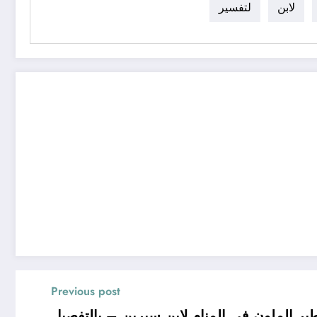
لابن
لتفسير
Previous post
ر الملون في المنام لابن سيرين – بالتفصيل