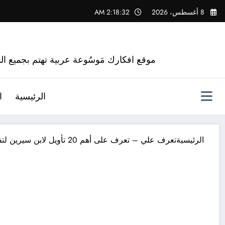
لتجاوز
8 أغسطس، 2026
2:18:33 AM
لى
لمحتوى
موقع افكارك مَوسُوعة عربية تهتم بجميع الم
الرئيسية
ا
الرئيسية
تعرف علي – تعرف على أهم 20 تأويل لابن سيرين لتفسير رؤية جثة في المنام؟ – بالتفصيل