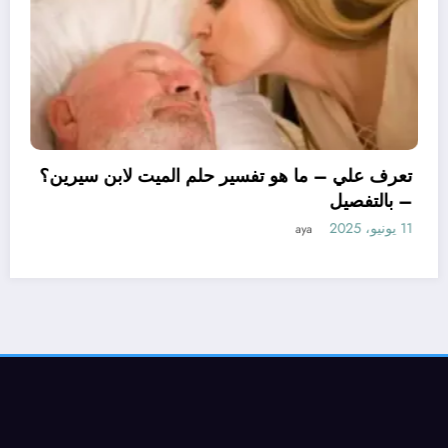
تعرف علي – ما
– بالتفصيل
11 يونيو، 2025
ya
ا هو تأويل ابن سيرين لتفسير حلم
وجة؟ – بالتفصيل
aya