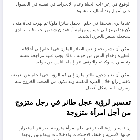
الوقوع في إغراءات الحياة وعدم الانخراط في نفسه في الحصول
على أموال بعد أساليب مشبوهة.
عندما يرى شخصًا في حلم ، يحمل طائرًا ملونًا ثم يهرب فجأة منه ،
لأن هذا يرمز إلى خسارة مؤلمة أو فقدان شخص يحب قلبه ، الذي
سيجعله يشعر بالحزن الشديد.
يمكن أن يشير تحفيز عين الطائر الملون في الحلم إلى أخلاقه
الفقيرة وخداع الناس من حوله ، لذلك يجب عليه مراجعة نفسه
وتحسين سلوكياته والتوقف عن إيذاء الناس من حوله.
يمكن أن يعبر دخول طائر ملون إلى فم الرؤية في الحلم عن تعرضه
لاختبار رائع خلال الفترة المقبلة وقد يكون من الصعب الخروج منه
ويعرف الله بشكل أفضل.
تفسير لرؤية عجل طائر في رجل متزوج
من أجل امرأة متزوجة
إن تفسير رؤية الطائر في حلم امرأة متزوجة يعبر عن استقرار
حياتها الأسرية واختفاء الاختلافات والاختلافات بينها وبين زوجها