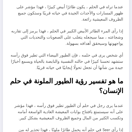
عندما تراه في الحلم ، يكون طائرًا أبيض كبيرًا ، فهذا مؤشر على
ظهور المسارات والأحداث الجيدة في حياته قريبًا وستكون جميع
الظروف المعيشية رائعة.
إذا رأى المرء الطائر الأبيض الكبير في الحلم ، فهذا يرمز إلى تقاربه
وشجاعته ، مما سيجعله يتغلب على الصعوبات والتحديات التي
يواجهونها وسيحقق أهدافه بسهولة.
أي شخص يرى في حلمه ، فإن الطيور البيضاء التي تطير فوق رأسه
ستشهد تحسنا كبيرًا في حالته النفسية والنابضة بالحياة ويسمع أخبارًا
جيدة من شأنها أن تجعل تحولًا إيجابيًا في حياته قريبًا.
ما هو تفسير رؤية الطيور الملونة في حلم
الإنسان؟
عندما يرى رجل في حلم أن الطيور تطير فوق رأسه ، فهذا مؤشر
على أنه سيستمتع بافتتاح بوابات المعيشة العادية الواسعة أمامه
وتكسب الكثير من المال وجميع الظروف المعيشية بشكل كبير.
إذا رأى Seer في حلم أنه يحمل طائرًا ملونًا ، فهذا تحذير له من