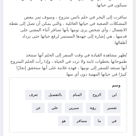
سيكون في حياتها.
سافرت إلى البحر في حلم بائس متزوج ، وسوف تمر ببعض
المشكلات الصعبة في حياتها العائلية ، والتي يمكن أن تصل إلى نقطة
الانفصال ، وأي شخص يرى نومها بأنها تسافر أثناء المشي على
قدميها ، هي إشارة إلى جهدها المستمر لرفع حياتها حتى يزداد
أطفالها.
تُظهر مشاهدة القيادة في وقت السفر إلى الحلم أنها ستتخذ
طموحاتها بخطوات ثابتة ولا تردد في الحياة ، وإذا رأت الحلم المتزوج
أنها تستعد للسفر إلى نومها ، فهذه علامة على أنها ستحقق إنجازًا
كبيرًا في حياتها المهنية دون أي منها.
وسم
ابن
الزوج
المنام
بالتفصيل
تعرف
تفسير
رؤية
سيرين
علي
عن
في
ما
مسافر
هو