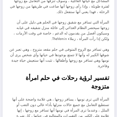
المشاكل مع حياتها العائلية ، وسوف تنزفها من التعامل مع زوجها
لفترة طويلة ، وإذا رأى زوجها أنها ضاعت في طريقها من زوجها في
الرحلة ، فهذا يعني أنها ستفعل ذلك.
المرأة التي تسافر مع شقيق زوجها في الحلم هي دليل على أن
زوجها سيحضر النظام الغذائي إلى عائلة منزل شقيقه في غيابه
وسيكون أفضل من يقدمون له الدعم ، خاصة في وقت الأزمات ،
ولكن إذا رأت المرأة ، زملاء TheVemin.
وهي تسافر مع الزوج المتوفى في حلم مقعد متزوج ، وهي تعبر عن
شوقها الكبير له وأنها لا تتمتع بوجودها في حياتها وأي شخص يرى أن
نومها وهي تسافر مع زوجها وأطفالها ، تثبت أنها ستعيش حياة جيدة
وفاخرة.
تفسير لرؤية رحلات في حلم امرأة
متزوجة
المرأة التي ترى نومها ، يسافر زوجها ، هي علامة واضحة على أنها
تستطيع التعامل مع جميع حالات منزلها بأداء عالي دون التعب أو
الملل ، وعندما ترى المرأة في نومها أنها تسافر مع زوجها ، إنها
علامة على الكثير من التغييرات والمتتالية في حياتها ، كل شيء