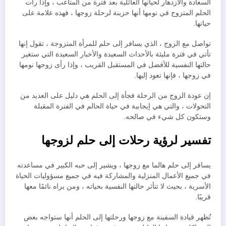
السعادة والازدهار لحياتها العائلية بعد فترة من المتاعب ، وإذا رأت
الحلم المتزوج في نومها أنها حزينة لرحلة زوجها ، فهذه علامة على
حياتها.
تواصل مع الزوج ، الذي يسافر إلى حلم للمرأة المتزوجة ، تقول إنها
تأتي في فترة مليئة بالأحداث السعيدة والأخبار السعيدة التي ستغير
حالتها النفسية للأفضل في المستقبل القريب ، وإذا رأى زوجها نومها
في زوجها ، فإنها تعود إليها.
إن عودة الزوج من الرحلة فجأة إلى الحلم هي دليل على العديد من
التحولات ، والتي هي إيجابية في حياة الحالم في الفترة المقبلة
وستكون كل شيء في صالحه.
تفسير لرؤية رحلات إلى حلم لزوجها
يسافر إلى حلم هالما مع زوجها ، ويشير إلى حبه الكبير في مساعدته
في جميع الأعمال المنزلية والمشاركة فيه في جميع مسؤوليات الحياة
الأسرية ، بحيث لا تتأثر حالتها النفسية بحياته ، ومن يراه نائمًا معها
قريبًا.
تُظهر قيادة السفينة مع زوجها ورحلتها إلى الحلم أنها ستواجه بعض