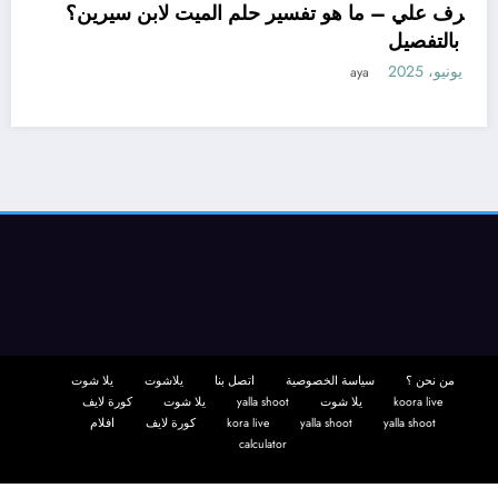
تعرف علي – ما هو تفسير حلم الميت لابن سيرين؟
– بالتفصيل
11 يونيو، 2025
aya
من نحن ؟
سياسة الخصوصية
اتصل بنا
يلاشوت
يلا شوت
koora live
يلا شوت
yalla shoot
يلا شوت
كورة لايف
yalla shoot
yalla shoot
kora live
كورة لايف
افلام
calculator