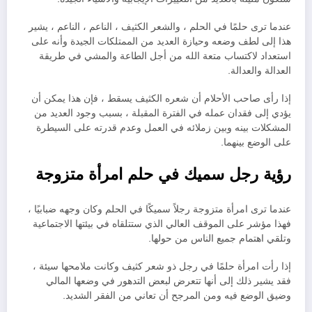
عندما ترى حلمًا في الحلم ، والشعر الكثيف ، الناعم ، الناعم ، يشير
هذا إلى لطف وضعه وحيازة العديد من الممتلكات الجيدة وأنه على
استعداد لاكتساب متعة الله من أجل الطاعة والمشي في طريقة
العدالة والعدالة.
إذا رأى صاحب الأحلام أن شعره الكثيف يسقط ، فإن هذا يمكن أن
يؤدي إلى فقدان عمله في الفترة المقبلة ، بسبب وجود العديد من
المشكلات بينه وبين زملائه في العمل وعدم قدرته على السيطرة
على الوضع بينهما.
رؤية رجل سميك في حلم امرأة متزوجة
عندما ترى امرأة متزوجة رجلاً سميكًا في الحلم وكان وجهه ضبابيًا ،
فهذا مؤشر على الموقف العالي الذي ستتلقاه في بيئتها الاجتماعية
وتلقي اهتمام جميع الناس من حولها.
إذا رأت امرأة حلمًا في رجل ذو شعر كثيف وكانت ملامحها سيئة ،
فقد يشير ذلك إلى أنها تتعرض لبعض التدهور في وضعها المالي
وضيق الوضع فيه ومن المرجح أن تعاني من الفقر الشديد.