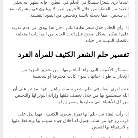
عندما ترى شعرًا سميكًا في الحلم في البطن ، فإنه يظهر أنه يخفي
العديد من القضايا من خلال الآخرين الذين لا يرغبون في مشاركته مع
أي شخص ، مما يجعله يائسة ويتخلص من القيود النفسية.
إذا رأى الحالم خلال شعر بطنه النائم ، فإن هذا يؤدي إلى عدم قدرته
على التفكير بشكل صحيح قبل اتخاذ العديد من القرارات المتعلقة
بالقضايا المهمة في حياته.
تفسير حلم الشعر الكثيف للمرأة الفرد
ستتمكن الأغنية ، التي تراها أثناء نومها ، من تحقيق المزيد من
الإنجازات طوال حياتها ، سواء كانت محترفة أو شخصية.
عندما ترى الفتاة في حلم بشعر سميك وناعم ، فهذا مؤشر على أن
الله سيستمتع بها من خلال تخفيف قلقها وإزالة التوتر لها والتخلص
من كل الأشياء التي تطاردها وتغمر رزقها.
إذا رأت الفتاة في حلم أنها تمزق شعرها الكثيف ، فهذا يدل على
قرب زواجها من شاب جميل له أخلاق جيدة ستهتم بها ويحافظ عليها
والاستمتاع بها للعيش.