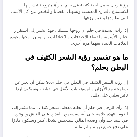
رؤية رجل يحمل لحية كثيفة في حلم امرأة متزوجة تبشر بها
للاستمتاع بالقدرة المعيشية وتسهيل القضايا والتخلص من كل الأشياء
التي تطاردها وتغمر رزقها.
إذا رأت السيدة في حلم أن زوجها سميك ، فهذا يشير إلى استقرار
حياتها الأسرية واختفاء الاختلافات والاختلافات بينها وبين زوجها وعودة
العلاقات الجيدة بينهما مرة أخرى.
ما هو تفسير رؤية الشعر الكثيف في
البطن بحلم؟
إن رؤية الشعر الكثيف في البطن في حلم Seer يمكن أن يعبر عن
تسامحه مع الأوزان والمسؤوليات الأثقل في حياته ، وسيكون لهذا
تأثير سلبي على ذلك.
إذا رأى الرجل في حلم أن بطنه مغطى بشعر كثيف ، مما يشير إلى
القوة ، فهذه علامة على أنه سيستمتع بالقدرة على العيش والوفرة
في سند جيد وأن وضعه المالي سيتحسن بشكل كبير وسيكون قادرًا
على دفع جميع ديونه والتزاماته.