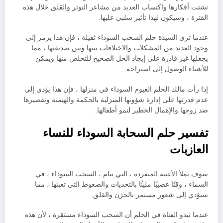
تشتت أفكارها واكتساب العديد من مشاعر التوتر والقلق خلال هذه
الفترة ، وسيكون لهذا تأثير سلبي عليها.
عندما ترى السيدة حلم السحب السوداء ثقيلة ، فإن هذا يرمز إلى
وجود العديد من المشكلات والاختلافات بينها وبين صديقتها ، مما
يجعلها غير قادرة على إيجاد الحل الصحيح للتخلص منها ويمكن
للأشياء الوصول إلى استراحة.
إذا رأت مالك الحلم الغيوم السوداء في منزلها ، فإن هذا يؤدي إلى
عدم قدرتها على إدارة شؤونها المنزلية بالحكمة والهيمنة وتقصيرها
ضد زوجها والإهمال الخطير لنمو أطفالها.
تفسير حلم السحابة السوداء للنساء
العازبات
سوف تملأ الأغنية المنفردة ، التي تنام ، السحب السوداء ، في
السماء ، وقتًا عصيبًا مليئًا بالتحديات والضغوط التي تعبئها ، مما
سيؤدي إلى شعور مستمر بالحزن والقلق.
عندما تبدو الفتاة في الحلم أن السحب السوداء مستقرة ، لأن هذه