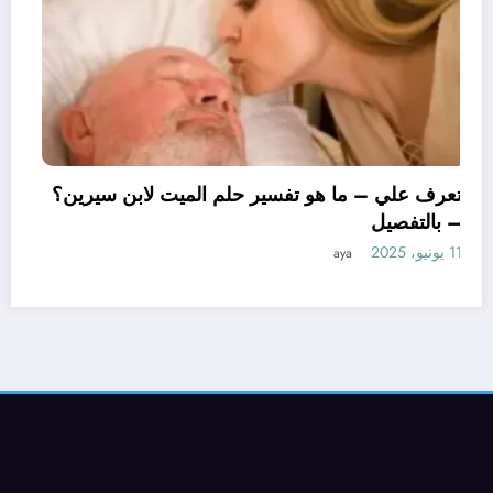
تعرف علي – ما هو تفسير حلم الميت لابن س
– بالتفصيل
11 يونيو، 2025
aya
 حلم