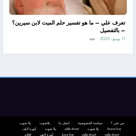
تعرف علي – ما هو تف
– بالتفصيل
11 يونيو، 2025
aya
أويل ابن سيرين لتفسير حلم
 بالتفصيل