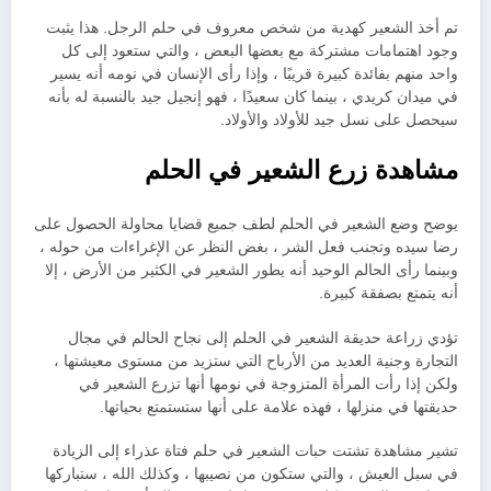
تم أخذ الشعير كهدية من شخص معروف في حلم الرجل. هذا يثبت
وجود اهتمامات مشتركة مع بعضها البعض ، والتي ستعود إلى كل
واحد منهم بفائدة كبيرة قريبًا ، وإذا رأى الإنسان في نومه أنه يسير
في ميدان كريدي ، بينما كان سعيدًا ، فهو إنجيل جيد بالنسبة له بأنه
سيحصل على نسل جيد للأولاد والأولاد.
مشاهدة زرع الشعير في الحلم
يوضح وضع الشعير في الحلم لطف جميع قضايا محاولة الحصول على
رضا سيده وتجنب فعل الشر ، بغض النظر عن الإغراءات من حوله ،
وبينما رأى الحالم الوحيد أنه يطور الشعير في الكثير من الأرض ، إلا
أنه يتمتع بصفقة كبيرة.
تؤدي زراعة حديقة الشعير في الحلم إلى نجاح الحالم في مجال
التجارة وجنية العديد من الأرباح التي ستزيد من مستوى معيشتها ،
ولكن إذا رأت المرأة المتزوجة في نومها أنها تزرع الشعير في
حديقتها في منزلها ، فهذه علامة على أنها ستستمتع بحياتها.
تشير مشاهدة تشتت حبات الشعير في حلم فتاة عذراء إلى الزيادة
في سبل العيش ، والتي ستكون من نصيبها ، وكذلك الله ، ستباركها