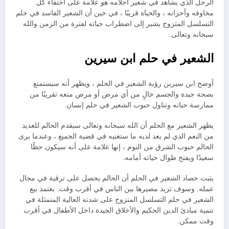
الرجل الذي يشاهد في شعير أحلامه هو علامة على اختفاء كل
مخاوفه وأحزانه ، والحياة قريبًا ، في حين أن الشعير الفاسد في حلم
التسلسل المتزوج يشير إلى اضطراب حياته لفترة من الزمن والله
سبحانه وتعالى.
الشعير في حلم ابن سيرين
أوضح ابن سيرين رؤية الشعير في الحلم ، ويظهر أنه سيستمتع
بصحة جيدة والجسم خالٍ من أي مرض أو مرض منعه تقريبًا من
ممارسة حياته وتناول حبوب الشعير في حلم إنسان.
يظهر الشعير مع الحلم أن الله سبحانه وتعالى سيقدم الحالم للعديد
من النعم الذي لم يعد لديه ما ستغنيه في قضية الجميع ، وعندما يرى
الحالم حبوب الشرق من النوم ، إنها علامة على أنه سيكون حظًا
سعيدًا ويفتح طوال حياته أمامه.
يثبت حصاد الشعير في الحلم أن الحالم يحصل على ترقية في مجال
عمله. وسوف تزيد مصيرها بين الناس في أقرب وقت. يعتمد بيع
الشعير في حلم التسلسل المتزوج على شدته العالية المتمثلة في
تنمية مبادئ الدين الحكيم والأخلاق الجيدة داخل الأطفال في أقرب
وقت ممكن.