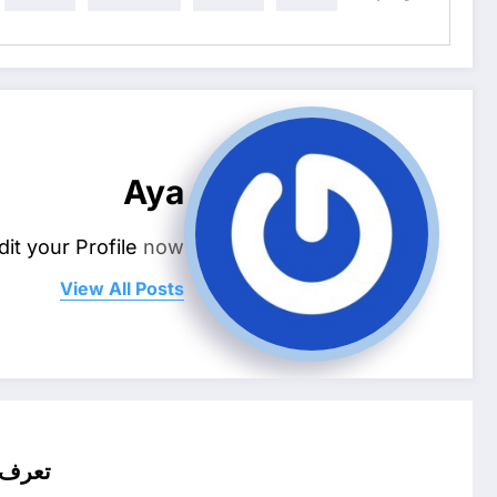
Aya
dit your Profile
now.
View All Posts
تعرف 