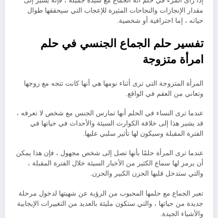
إذا رأى المرء في حلم أنه الجماع مع سيدة جميلة ، فإنه يشير إلى
مقدار الإنجازات والنجاحات المثيرة للإعجاب التي سيحققها طوال
حياته ، إما احترافية أو شخصية.
تفسير حلم الجماع الجنسي في حلم
امرأة متزوجة
المرأة المتزوجة التي ترى أثناء نومها هي أنها كانت تتجه مع زوجها
وتعاني من العقم في الواقع.
عندما ترى النساء في الحلم أنها تمارس الجنس مع شخص لا تعرفه ،
قد يشير هذا إلى خلافة الكوارث السيئة والأحداث في حياتها في
الفترة المقبلة وسيكون لها تأثير سلبي عليها.
عندما ترى المرأة حلمًا بأنها تصل إلى شخص مجهول ، فإن هذا يمكن
أن يرمز لها سماع الكثير من الأخبار السيئة خلال الفترة المقبلة ،
والتي ستدخل قلبها الحزن الكبير والحزن.
تعبر الجماع مع حلمها المحبوب من الرؤية عن شهيتها لدخول مرحلة
جديدة من حياتها ، والتي ستكون مليئة بالعديد من التغييرات الإيجابية
والأشياء الجيدة.