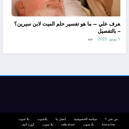
تعرف علي – ما هو تفسير حلم الميت لابن سي
– بالتفصيل
11 يونيو، 2025
aya
حلم
من نحن ؟
سياسة الخصوصية
اتصل بنا
يلاشوت
يلا شوت