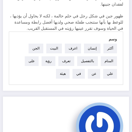
لفقدان جنينها.
ظهور جين في شكل رجل في حلم حالمة ، لكنه لا يحاول أن يؤذيها ،
للوعظ بها بأنها ستنجب طفلة صحي ولديها أفضل رابطة ومساعدة
في الحياة وسوف تقرر عينيها رؤيته في المستقبل القريب.
وسم
أكثر
إنسان
اعرف
البيت
الجن
المنام
بالتفصيل
تعرف
رؤية
على
علي
عن
في
هيئة