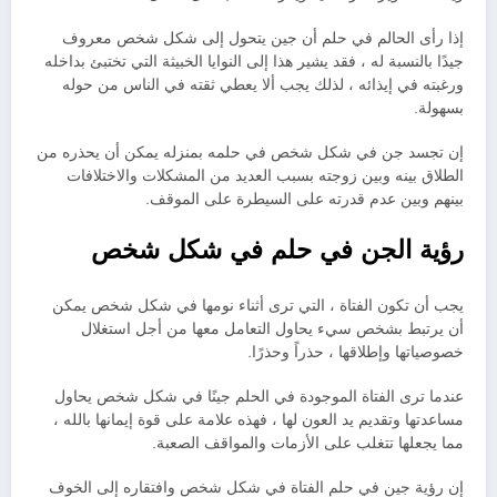
إذا رأى الحالم في حلم أن جين يتحول إلى شكل شخص معروف
جيدًا بالنسبة له ، فقد يشير هذا إلى النوايا الخبيثة التي تختبئ بداخله
ورغبته في إيذائه ، لذلك يجب ألا يعطي ثقته في الناس من حوله
بسهولة.
إن تجسد جن في شكل شخص في حلمه بمنزله يمكن أن يحذره من
الطلاق بينه وبين زوجته بسبب العديد من المشكلات والاختلافات
بينهم وبين عدم قدرته على السيطرة على الموقف.
رؤية الجن في حلم في شكل شخص
يجب أن تكون الفتاة ، التي ترى أثناء نومها في شكل شخص يمكن
أن يرتبط بشخص سيء يحاول التعامل معها من أجل استغلال
خصوصياتها وإطلاقها ، حذراً وحذرًا.
عندما ترى الفتاة الموجودة في الحلم جينًا في شكل شخص يحاول
مساعدتها وتقديم يد العون لها ، فهذه علامة على قوة إيمانها بالله ،
مما يجعلها تتغلب على الأزمات والمواقف الصعبة.
إن رؤية جين في حلم الفتاة في شكل شخص وافتقاره إلى الخوف