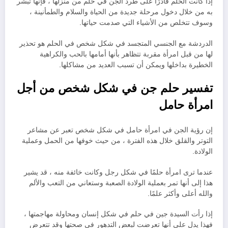
إذا كانت الحلم قادرًا على طرد الجن في حلم من منزلها ، فإنها تبشر
به من خلال دخول مرحلة جديدة من الحياة والسلام والطمأنينة ،
وسوف تتخلص من الأشياء التي صدمت حياتها.
الدردشة مع الجنسي المتجسد في شكل شخص في الحلم هو تحذير
لها من قبل امرأة مقربة تتظاهر بأنها أمامها بالحب والكراهية
الخطيرة بداخلها ويمكن أن تسبب العديد من مشاكلها.
تفسير حلم جن في شكل شخص من أجل
امرأة حامل
إن رؤية الجن في امرأة حامل في شكل شخص تعبر عن مشاعر
التوتر والقلق خلال هذه الفترة ، من حيث خوفها من الحمل وعملية
الولادة.
عندما ترى امرأة حلمًا في شكل رجل وكانت خائفة منه ، قد يشير
هذا إلى أنها تمر بعملية الولادة الصعبة وستعاني من التعب والألم
والله أعلى وأكثر علمًا.
إذا رأت السيدة جين في حلم في شكل إنسان ومحاولة مهاجمتها ،
فهذا يدل على أنها تعرضت لبعض التدهور في صحتها وقد تتعرض