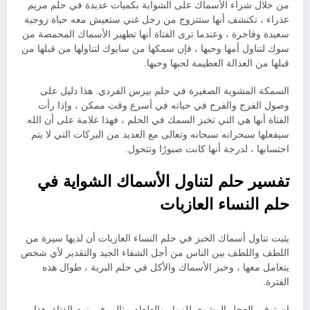
من خلال شراء الأسماك على الشواية بكميات عديدة في حلم مريم
عذراء ، تكتشف أنها ستتزوج من رجل غني ستعيش معه حياة زوجية
سعيدة وفاخرة ، وعندما ترى الفتاة أنها تطهير الأسماك المحمصة من
سوك لتناول أمها وحبها ، فإن سمكها من سايوك لتناولها من قبلها من
قبلها من العدالة العظيمة لحبها وحبها.
السمكة المشوية الصغيرة في حلم بيرس الفردي. هذا دليل على
وصول الفرج والفرح في حياته في أسرع وقت ممكن ، وإذا رأت
الفتاة أنها هي التي تخبز السمك في الحلم ، فهذا علامة على أن الله
سيفعلها سبحرانه سبحانه وتعالى مع العديد من البركات التي لا يتم
احتسابها ، لدرجة أنها كانت صبورًا وتتحول.
تفسير حلم لتناول الأسماك الشواية في
حلم النساء العازبات
يثبت تناول أسماك الخبز في حلم النساء العازبات أن لديها سيرة من
اللطف واللطف بين الناس من أجل الشفاء الجيد والتقدير لأي شخص
يتعامل معها ، وخبز الأسماك والأكل في حلم البرية ، طوال هذه
الفترة.
إن توفير العجل المشوي للزوار والطعام مثالي في نوم الفتاة. هذا