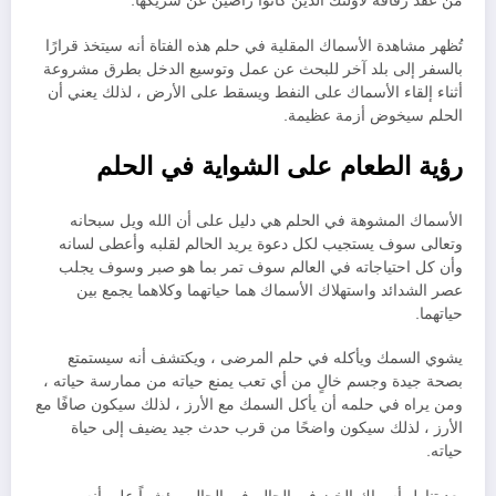
من عقد زفافه لأولئك الذين كانوا راضين عن شريكها.
تُظهر مشاهدة الأسماك المقلية في حلم هذه الفتاة أنه سيتخذ قرارًا
بالسفر إلى بلد آخر للبحث عن عمل وتوسيع الدخل بطرق مشروعة
أثناء إلقاء الأسماك على النفط ويسقط على الأرض ، لذلك يعني أن
الحلم سيخوض أزمة عظيمة.
رؤية الطعام على الشواية في الحلم
الأسماك المشوهة في الحلم هي دليل على أن الله ويل سبحانه
وتعالى سوف يستجيب لكل دعوة يريد الحالم لقلبه وأعطى لسانه
وأن كل احتياجاته في العالم سوف تمر بما هو صبر وسوف يجلب
عصر الشدائد واستهلاك الأسماك هما حياتهما وكلاهما يجمع بين
حياتهما.
يشوي السمك ويأكله في حلم المرضى ، ويكتشف أنه سيستمتع
بصحة جيدة وجسم خالٍ من أي تعب يمنع حياته من ممارسة حياته ،
ومن يراه في حلمه أن يأكل السمك مع الأرز ، لذلك سيكون صافًا مع
الأرز ، لذلك سيكون واضحًا من قرب حدث جيد يضيف إلى حياة
حياته.