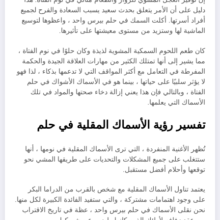
دليل على أن الأمر يتعلق بحدث سعيد يسبب السعادة والفرح لجميع
أفراد أسرتها. أكلت السمك في حلم بيرس واحد ، واعظوها لتوسيع
الماشية لها وستزيد من مستوى معيشتها على تأثيرها.
كان طعم اللحوم السمكية المشوية لذيذة وكان حلوًا في نوم الفتاة ،
مما يشير إلى أنها تمتلك الكثير من مهارات العلاقة الجيدة والحكمة
المفرطة في التعامل مع أكثر المواقف التي لا تدعمها بذكاء ، لذا فهو
لا يؤثر سلبيًا على حياتها ، بينما هو في الأسماك الأشواك في حلم
الفتاة ، وبالتالي فإن هذا يعني إزالة دخاء صحتها والمواد في تلك
الأسماك التي يعلمها.
تفسير رؤية الأسماك المقلية في حلم
تُظهر الأغنية المنفردة ، التي ترى الأسماك المقلية في نومها ، أنها
ستتغلب على جميع المشكلات والتحديات على طريقها المشي نحو
توقعها وأحلام أفضل مستقبل.
يعتمد تناول الأسماك المقلية مع شخص بالقرب من الدراما البكر
على وجود اهتمامات مشتركة ، والتي ستفيد الفائدة الكبيرة لكل منها.
نحن نقلى الأسماك في حلم بيرس واحد ، عظة في تاريخ الاقتراب