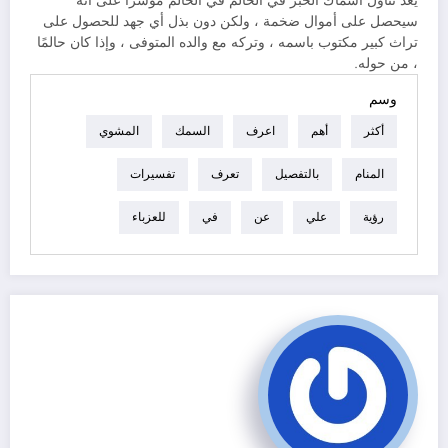
يعد تناول أسماك الخبز في الحالم في الحالم مؤشراً على أنه
سيحصل على أموال ضخمة ، ولكن دون بذل أي جهد للحصول على
تراث كبير مكتوب باسمه ، وتركه مع والده المتوفى ، وإذا كان حالمًا
، من حوله.
وسم
أكثر
أهم
اعرف
السمك
المشوي
المنام
بالتفصيل
تعرف
تفسيرات
رؤية
علي
عن
في
للعزباء