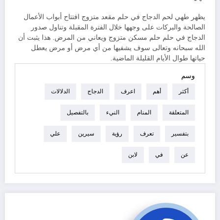
يظهر طهي لحم الدجاج في حلم مقعد متزوج افتتاح أبواب الأعمال
الصالحة والبركات على وجهها خلال الفترة المقبلة وتناول صدور
الدجاج في حلم حلم مسكن متزوج ويعاني من المرض. هذا يثبت أن
الله سبحانه وتعالى سوف يشفيها من أي مرض أو مرض يعطل
حياتها طوال الأيام القليلة الماضية.
وسم
أكثر
أهم
اعرف
الدجاج
الدلالات
المتعلقة
المنام
النيء
بالتفصيل
بتفسير
تعرف
رؤية
سيرين
علي
عن
في
لابن