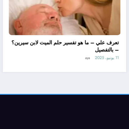
تعرف علي – ما هو تفسير حلم الميت لا
– بالتفصيل
11 يونيو، 2025
aya
تفسير حلم