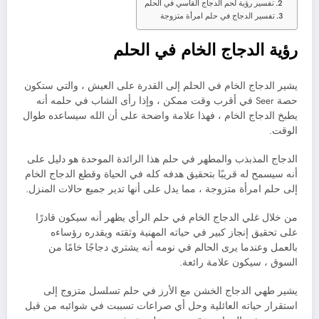
تفسير رؤية لحم الدجاج القاسي في الحلم
تفسير الدجاج في حلم امرأة متزوجة
رؤية الدجاج الخام في الحلم
يشير الدجاج الخام في الحلم إلى القدرة على العيش ، والتي ستكون
حصة Seer في أقرب وقت ممكن ، وإذا رأى الشاب في حلمه أنه
يطبخ الدجاج الخام ، فهذا علامة واضحة على أن الله سيساعده طوال
الوقت.
الدجاج المذبذب والمطهر في حلم هذا الرائدة الموحدة هو دليل على
أنه سيسمح له قريبًا بتحقيق هدفه كله في الحياة وقطع الدجاج الخام
إلى حلم امرأة متزوجة ، مما يدل على أنها تدير جميع حالات المنزل.
من خلال غلي الدجاج الخام في حلم الرأي يظهر أنه سيكون قادرًا
على تحقيق إنجاز كبير في حياته المهنية وثقته ويقدره رؤساءه
بالعمل وعندما يرى الحالم في نومه أنه يشتري دجاجًا خامًا من
السوق ، سيكون علامة رائعة.
يشير طهي الدجاج الخشن مع الأرز في حلم تسلسل متزوج إلى
استقرار حياته العائلية وحل أي صراعات تسببت في شوائبه من قبل