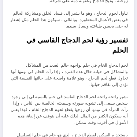
زوجته ، وذبح الدجاج وعقوبة دمه على شرفه.
تناول لحوم الدجاج ، وهو ما يشير إلى فساد الخلق ومشاركة الحالم
في بعض الأعمال المحظورة. وبالتالي ، سيكون هذا الحلم مثل إشعار
له حتى يحسن طباعته ويسأل سيده.
تفسير رؤية لحم الدجاج القاسي في
الحلم
لحم الدجاج الخام في حلم يواجهه حالم العديد من المشاكل
والمشاكل في حياته خلال هذه الفترة ، وإذا رأت الحلم في نومها أنها
تحاول قطع لحم الدجاج ، وهو علامة واضحة على حالتها النفسية التي
تؤدي إلى تفاقم حياتها.
تشير رائحة رائحة لحم الدجاج الفاسد في حلم بالنسبة لي إلى وجود
شخص يسعى إلى تشويه صورته وسمعته الخالصة بين الناس ، وإذا
رأت المرأة في نومها أن زوجها يقطع لحوم الدجاج الخام ، فهذا يعني
أنه سيكون الكثير من المال. لذلك عليه أن يتوقف عن إنفاق هذه
الأموال في أقرب وقت ممكن.
باستخدام السكين لقطع الدجاج ، الذي هو خام في حلم التسلسل