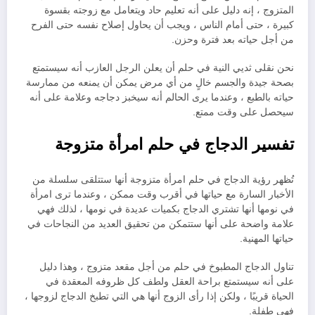
المتزوج ، إنه دليل على أنه تعليم حاد ويتعامل مع زوجته بقسوة
كبيرة ، حتى أمام الناس ، ويجب أن يحاول إصلاح نفسه حتى الفرح
من أجل حياته بعد فترة وحزن.
نحن نقلى ثديي النية في حلم أن يعلن الرجل العازب أنه سيستمتع
بصحة جيدة والجسم خالٍ من أي مرض يمكن أن يمنعه من ممارسة
حياته بالطبع ، وعندما يرى الحالم أنه سيخبز دجاجه وعلامة على أنه
سيحصل على وقت ممتع.
تفسير الدجاج في حلم امرأة متزوجة
تُظهر رؤية الدجاج في حلم امرأة متزوجة أنها ستتلقى سلسلة من
الأخبار السارة مع حياتها في أقرب وقت ممكن ، وعندما ترى امرأة
في نومها أنها تشتري الدجاج بكميات عديدة في نومها ، لذلك فهي
علامة واضحة على أنها ستتمكن من تحقيق العديد من النجاحات في
حياتها المهنية.
تناول الدجاج المطبوخ في حلم من أجل مقعد متزوج ، وهذا دليل
على أنه سيستمتع براحة العقل ولطف كل ظروفه المعقدة في
الحياة قريبًا ، ولكن إذا رأى الزوج أنها هي التي تطبخ الدجاج لزوجها ،
فهي طفلة.