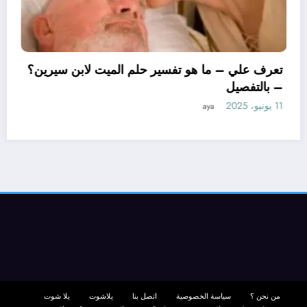
تعرف علي – ما هو تفسي
– بالتفصيل
11 يونيو، 2025
aya
يل ابن سيرين لتفسير حلم
التفصيل