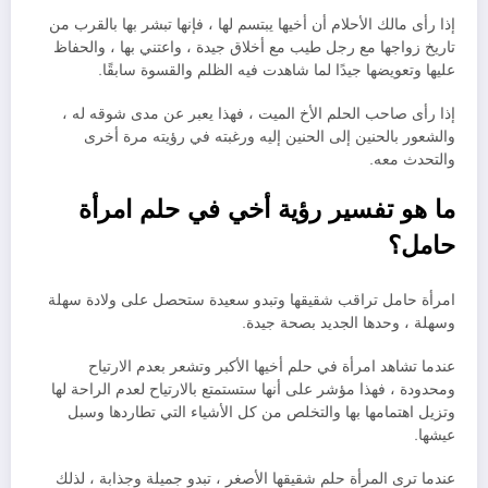
إذا رأى مالك الأحلام أن أخيها يبتسم لها ، فإنها تبشر بها بالقرب من
تاريخ زواجها مع رجل طيب مع أخلاق جيدة ، واعتني بها ، والحفاظ
عليها وتعويضها جيدًا لما شاهدت فيه الظلم والقسوة سابقًا.
إذا رأى صاحب الحلم الأخ الميت ، فهذا يعبر عن مدى شوقه له ،
والشعور بالحنين إلى الحنين إليه ورغبته في رؤيته مرة أخرى
والتحدث معه.
ما هو تفسير رؤية أخي في حلم امرأة
حامل؟
امرأة حامل تراقب شقيقها وتبدو سعيدة ستحصل على ولادة سهلة
وسهلة ، وحدها الجديد بصحة جيدة.
عندما تشاهد امرأة في حلم أخيها الأكبر وتشعر بعدم الارتياح
ومحدودة ، فهذا مؤشر على أنها ستستمتع بالارتياح لعدم الراحة لها
وتزيل اهتمامها بها والتخلص من كل الأشياء التي تطاردها وسبل
عيشها.
عندما ترى المرأة حلم شقيقها الأصغر ، تبدو جميلة وجذابة ، لذلك