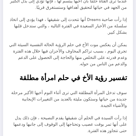
عندما ترى الفتاة حلمًا بأن أخيها يبتسم لها ، فإنها تؤدي إلى بذل الكثير
من الجهد في حياتها لتحقيق أهدافها وستستغرق قريبًا.
إذا رأت صاحبة Dreams أنها تتحدث إلى شقيقها ، فهذا يؤدي إلى اتخاذ
سلسلة من الأخبار السعيدة في الفترة التالية ، والتي ستدخل قلبها
بشكل كبير.
يمكن أن يعكس موت الأخ في حلم الرؤية الحالة النفسية السيئة التي
تجري اليوم ، بسبب تراكم المخاوف والأحزان فيها خلال هذه الفترة
وعدم قدرته على التخلص منها والحاجة إلى الحصول على الدعم
والدعم من الناس من حوله.
تفسير رؤية الأخ في حلم امرأة مطلقة
سوف تدخل المرأة المطلقة التي ترى أثناء النوم أخيها الأكبر مرحلة
جديدة من حياتها وستكون مليئة بالعديد من التغييرات الإيجابية
والأشياء الجيدة.
إذا رأت السيدة في الحلم أن شقيقها يقدم النصيحة ، فإن ذلك يدل
على أنها تمر بوقت عصيب وتحتاجها إلى الوقوف إلى جانبها ودعمها
حتى تتجاوز هذه الفترة.