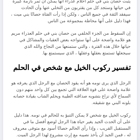
يثبت حصان بني في حلم أحلام عذراء أنها يمكن أن تمر بأزمة كبيرة
في حياتها وستجد كل من يقتربون من التخلي عنها وأن الحادث
سيفقد الثقة في جميع الناس ، ولكن إذا رأت الفتاة حصانًا بني ميت ،
فهذا دليل على أنها محاطة بمجموعة من الناس.
إن السقوط من الجزء الخلفي من حصان بني في حلم العذراء مريم
هو علامة واضحة على أنها ستواجه بعض العقبات والمشاكل في
حياتها خلال هذه الفترة ، والتي ستمنعها من النجاح والله الذي
سيجعلها تستمتع بعقلها وعقلها ، الذي سيستمتع بها.
تفسير ركوب الخيل مع شخص في الحلم
الرجل الذي يرى نومه هو أنه يقود الحصان مع الرجل الذي يعرفه هو
علامة واضحة على قوة العلاقة التي تجمع بين كل واحد منهم دون
السماح لأي نزاع بتشويه صداقته الطيبة ويحلم الشاب بقيادة حصانه
بلونه البني مع شقيقه.
ركوب الخيل مع شخص لا يمكن التنبؤ به للحالم في نومه. هذا دليل
على أن الحدث الجيد يغير حياة هذا الرجل لوضع أفضل ما في
المستقبل القريب ، وإذا رأى الحالم حصانًا أسود مع متوفى معروف
له ، فمن الجيد أن يأخذ نصيبه مع إرث مشروع لهذا الرجل الميت.