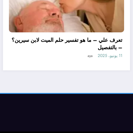
تعرف علي – م
– بالتفصيل
11 يونيو، 2025
ما هو تأويل ابن سيرين لتفسير حلم
زوجة؟ – بالتفصيل
aya