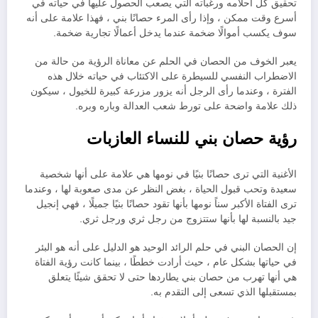
تحقيق كل أحلامه ورغباته التي يصعب الحصول عليها في حياته في
أسرع وقت ممكن ، وإذا رأى المرء حصانًا بني ، فهذا علامة على أنه
سوف يكسب أموالًا ضخمة عندما يدخل أعمالًا تجارية ضخمة.
يعبر الخوف من الحصان في الحلم عن معاناة الرؤية من حالة من
الاضطراب النفسي للسيطرة على الاكتئاب في حياته خلال هذه
الفترة ، وعندما رأى الرجل أنه يزور مزرعة كبيرة للخيول ، سيكون
ذلك علامة واضحة على تورط شعب العدالة وباره وبره.
رؤية حصان بني للنساء العازبات
الأغنية التي ترى حصانًا بنيًا في نومها هي علامة على أنها شخصية
سعيدة وتحب قبول الحياة ، بغض النظر عن مدى صعوبة لها ، وعندما
ترى الفتاة الأكبر سناً نومها بأنها تقود حصانًا بنيًا جميلًا ، فهي إنجيل
جيد بالنسبة لها بأنها ستتزوج من رجل ثري ورجل ثري.
إن الحصان البني في حلم الرائد الوحيد هو الدليل على أنه هو البئر
في حياتها بشكل عام ، حيث أرادت خططًا ، بينما كانت رؤية الفتاة
هي أنها تهرب من حصان بني يطاردها حتى لا تحقق شيئًا يتعلق
بمستقبلها الذي تسعى إلى التقدم به.