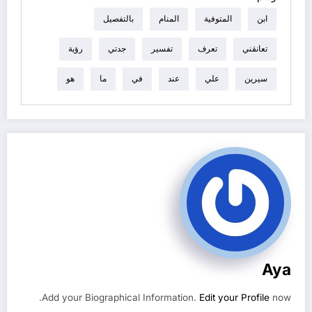
ابن
المتوفية
المنام
بالتفصيل
تعانقني
تعرف
تفسير
جدتي
رؤية
سيرين
علي
عند
في
ما
هو
Aya
Add your Biographical Information.
Edit your Profile
now.