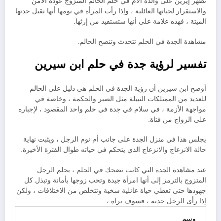
تُظهر إيرين على والدة الأم في حلم الحالم المتزوج عودة الأمن
والاستقرار لحياتها العائلية ، وإذا رأت المرأة في نومها أنها تقبل جدتها
الميتة ، فهذه علامة على أنها ستستفيد من إرثها.
مشاهدة الجدة في الحلم تتحدث وتنصح الحالم.
تفسير لرؤية جدة في حلم ابن سيرين
أوضح ابن سيرين أن رؤية الجدة في الحلم هي دليل على الحالم
للعديد من الممتلكات النبيلة مثل الصبر والحكمة ، وخاصة في
مواجهة الأزمة ، في سلام في جدة في حلم واحد المقصود ، لإجباره
على الزواج من فتاة.
يجلس هذا في منزل الجدة على جانب أم نوم الرجل ، ويثبت نهاية
حالة الانزعاج والانزعاج الذي يتحكم في حياته طوال الفترة الأخيرة.
عند مشاهدة الجدة التي كانت تضحك في الحلم ، يحلم الرجل
المتزوج بالترمز إلى أنها امرأة جيدة وتحب زوجها بأمانة وتبذل كل
جهودها حتى تعطي حياة عائلية سخية وتتخلص من الاختلافات ، ولكن
إذا رأى الرجل جدته ، فسوف يراه ،
وسم