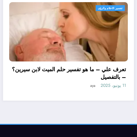
 الاحلام والرؤى
تفسير ال
تعرف 
– بال
11 يونيو، 2025
 علي – ما هو تأويل ابن سيرين لتفسير حلم
اور للمتزوجة؟ – بالتفصيل
aya