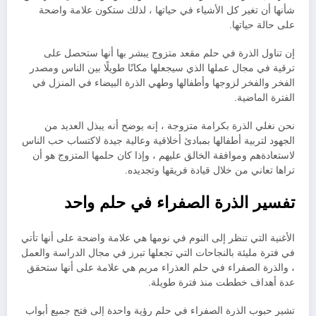
شأنها أن تغير كل الأشياء في حياتها ، لذلك ستكون علامة واضحة
على حالة حياتها.
إن تناول الذرة في حلم مقعد متزوج يبشر بها أنها ستحصل على
ترقية في مجال عملها الذي سيجعلها مكانًا طويلًا بين الناس ومصدر
الفخر والفخر لزوجها وأطفالها وطهي الذرة البيضاء في المنزل في
الفترة الماضية.
نحن نغلي الذرة بكرامة متزوجة ، إنه يوضح أنه يبذل العديد من
الجهود لتربية أطفالها بمبادئ أخلاقية وعالية جيدة لاكتساب حب الناس
لاستعادةهم وموافقة الخالق عليهم ، وإذا كان حلمها المتزوج هو أن
تراها تعاني من خلال قيادة فريقها وتجديده.
تفسير الذرة الصفراء في حلم واحد
الأغنية التي تنظر إلى النوم في نومها هي علامة واضحة على أنها تأتي
في فترة مليئة بالنجاحات التي تجعلها تبرز في مجال الدراسة والعمل
، والذرة الصفراء في حلم العذراء مريم هي علامة على أنها ستحقق
عدة أهداف خططت منذ فترة طويلة.
تشير حبوب الذرة الصفراء في حلم رؤية واحدة إلى فتح جميع أبواب