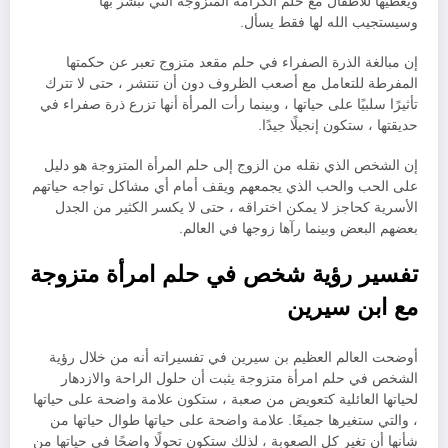
ويعطيها للأطفال مع حلم الكرامة المتزوجة التي تبشر بها
وسيستجيب الله لها فقط يسأل.
إن مبالغة الذرة الصفراء في حلم مقعد متزوج تعبر عن حكمتها
المفرطة للتعامل مع أصعب الظروف دون أن تنتشر ، حتى لا تترك
تأثيرًا سلبيًا على حياتها ، وبينما رأت المرأة أنها تزرع ذرة صفراء في
حديقتها ، ستكون إنجيلًا جيدًا.
إن الشخص الذي نقله من الزوج إلى حلم المرأة المتزوجة هو دليل
على الحب والحب الذي يجمعهم ويقف أمام أي مشاكل تواجه حياتهم
الأسرية كحاجز لا يمكن اختراقه ، حتى لا يكسر الكثير من الجدل
بعضهم البعض وبينما رآها زوجها في العالم.
تفسير رؤية شخص في حلم امرأة متزوجة
مع ابن سيرين
أوضحت العالم العظيم بن سيرين في تفسيراته أنه من خلال رؤية
الشخص في حلم امرأة متزوجة يثبت أن حلول الراحة والازدهار
لحياتها العائلية كتعويض من صعبة ، ستكون علامة واضحة على حياتها
، والتي ستغيرها جميعًا. علامة واضحة على حياتها طوال حياتها من
شأنها أن تغير كل الصعوبة ، لذلك ستكون تحولًا واضحًا في حياتها من