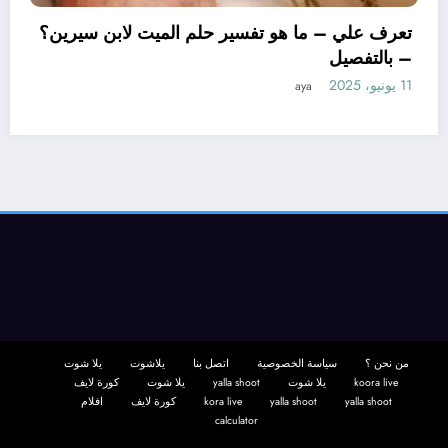
تعرف علي –
– بالتفصيل
11 يونيو، 2025
– ما هو تأويل ابن سيرين لتفسير حلم
لمتزوجة؟ – بالتفصيل
aya
من نحن ؟
سياسة الخصوصية
اتصل بنا
يلاشوت
يلا شوت
koora live
يلا شوت
yalla shoot
يلا شوت
كورة لايف