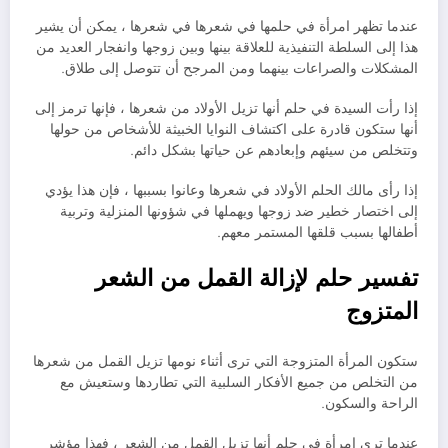
عندما تظهر امرأة في حلمها في شعرها في شعرها ، يمكن أن يشير
هذا إلى السلطة التنفيذية للعلاقة بينها وبين زوجها وانفجار العديد من
المشكلات والصراعات بينهما ومن المرجح أن تتوصل إلى طلاق.
إذا رأت السيدة في حلم أنها تزيل الأولاد من شعرها ، فإنها ترمز إلى
أنها ستكون قادرة على اكتشاف النوايا الخبيثة للأشخاص من حولها
وتتخلص من سيئهم وإبعادهم عن حياتها بشكل دائم.
إذا رأى مالك الحلم الأولاد في شعرها وعانوا بسببها ، فإن هذا يؤدي
إلى اختصار خطير ضد زوجها ويهملها في شؤونها المنزلية وتربية
أطفالها بسبب قلقها المستمر معهم.
تفسير حلم لإزالة القمل من الشعر
المتزوج
ستكون المرأة المتزوجة التي ترى أثناء نومها تزيل القمل من شعرها
من التخلص من جميع الأفكار السلبية التي تطاردها وستعيش مع
الراحة والسكون.
عندما ترى امرأة في حلم أنها تزيل القمل من الشعر ، فهذا مؤشر