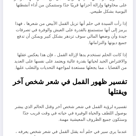
على مخاوفها وإزالة أحزانها قريبًا جدًا وستتمكن من أداء أنشطتها
اليومية بشكل طبيعي.
إذا رأت السيدة في حلم أنها تزيل القمل الأبيض من شعرها ، فهذا
يرمز إلى أنها ستستمتع بالقدرة على العيش والوفرة في تصرفات
جيدة وأن وضعها المالي سوف تزدهر بشكل كبير ويمكن أن تدفع
جميع ديونها والتزاماتها.
إذا كانت الحلم تستخدم يدها لإزالة القمل ، فإن هذا يعكس عقلها
والافتراض الجيد لحياتها بقدرة عالية ويعتمد على نفسها على العديد
من القضايا ، مما يجعلها مستعدة لمواجهة التحديات والتغلب عليها.
تفسير ظهور القمل في شعر شخص آخر
ويقتلها
تفسيره لرؤية القمل في شعر شخص آخر وقتل الحالم الذي يبشر
بوصول اللطف والحياة الوفيرة في حياته في وقت قريب جدًا
وستكون جميع الظروف المعيشية مهمة.
عندما يرى سير في حلم أنه يقتل القمل في شعر شخص يعرفه ،