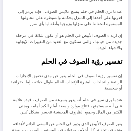
عندما ترى الحلم في حلم ينسج ملابس الصوف ، فإنه يرمز إلى
قدرتها على أخذها إلى المنزل بحكمة والسيطرة على محاولتها
المستمرة للحفاظ على منزلها وزوجها وأطفالها بأي ضرر.
إن ارتداء الصوف الأبيض في الحلم هو أن تكون شائعًا في مرحلة
جديدة من حياتها ، والتي ستكون مع العديد من التغييرات الإيجابية
والأشياء الجيدة.
تفسير رؤية الصوف في الحلم
إن تفسير رؤية الصوف في الحلم يعبر عن مدى تحقيق الإنجازات
الرائعة والنجاحات المثيرة للإعجاب الحالم طوال حياته ، إما احترافية
أو شخصية.
عندما يرى سير في حلم أنه يدور بسرعة من الصوف ، فهذه علامة
على أنه سيستمتع بافتتاح موارد واسعة أمام الكبد أمامه ويجني
الكثير من المال وجميع الظروف المعيشية تتحسن بشكل كبير.
يعبر الصوف الأبيض الذي يدور في الحلم عن السعي الدائم لأهدافه
ونيته في تحقيق كل أحلامه ورغباته في المستقبل القريب ، واضحة