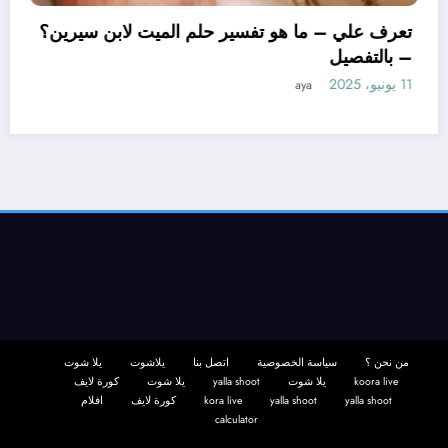
تعرف علي – ما 
– بالتفصيل
11 يونيو، 2025
aya
 هو تأويل ابن سيرين لتفسير حلم
جة؟ – بالتفصيل
ay
من نحن ؟
سياسة الخصوصية
اتصل بنا
يلاشوت
يلا شوت
koora live
يلا شوت
yalla shoot
يلا شوت
كورة لايف