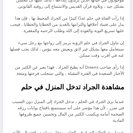
موجودون في حياتها الذين يريدون إيذاءها ، لذلك عليها أن تتحسن
بشكل جيد ، وتلاوة قرآن القديس والاستماع إلى روقيه القانوني.
إذا رأت الفتاة في حلم عددًا كبيرًا من الجراد المحيط بها ، فإن هذا
يدل على فساد أخلاقها والتزامها بالعديد من الخطايا والخطايا ، فيجب
عليها تسريع التوبة والعودة إلى الله وطلب الرحمة والمغفرة.
إن تناول الجراد في حلم الرؤية يرمز إلى زواجها مع رجل سيء
سيتعامل معها بشكل غير لائق ويعيش معه ببؤس ، لذلك يجب فصلها
عنه في أقرب وقت ممكن.
إذا رأى صاحب Dreams أنه يطبخ الجراد ، فهذا يعبر عن الكثير من
الأخبار السعيدة في الفترة المقبلة ، والتي ستجلب فرحتها ومتعة.
مشاهدة الجراد تدخل المنزل في حلم
عندما ترى الجراد في الحلم ، تدخل الجراد إلى المنزل دون التسبب
في ضرر ، لأن هذا مؤشر على أنه سيستمتع بافتتاح بوابات رزقه
الضخمة أمامه ويكسب الكثير من المال وتحسين جميع ظروفها
المادية.
عندما يرى الحالم الجراد في الحلم ، يدخل منزله ويرافقه إلى الأذى ،