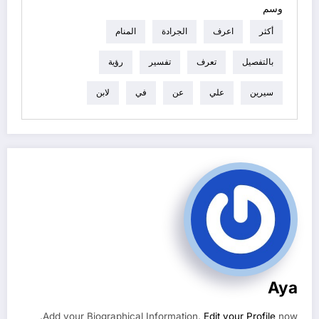
وسم
أكثر
اعرف
الجرادة
المنام
بالتفصيل
تعرف
تفسير
رؤية
سيرين
علي
عن
في
لابن
Aya
Add your Biographical Information.
Edit your Profile
now.